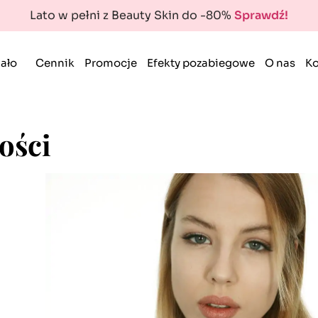
Lato w pełni z Beauty Skin do -80%
Sprawdź!
ało
Cennik
Promocje
Efekty pozabiegowe
O nas
Ko
ości