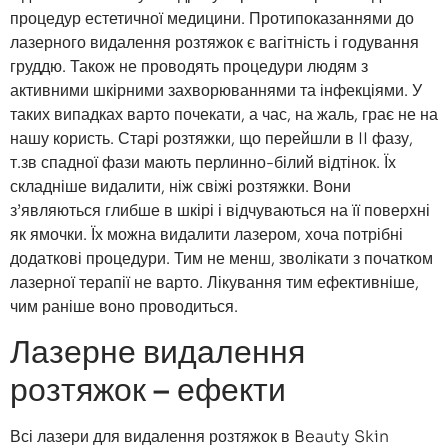
процедур естетичної медицини. Протипоказаннями до
лазерного видалення розтяжок є вагітність і годування
груддю. Також не проводять процедури людям з
активними шкірними захворюваннями та інфекціями. У
таких випадках варто почекати, а час, на жаль, грає не на
нашу користь. Старі розтяжки, що перейшли в II фазу,
т.зв спадної фази мають перлинно-білий відтінок. Їх
складніше видалити, ніж свіжі розтяжки. Вони
з’являються глибше в шкірі і відчуваються на її поверхні
як ямочки. Їх можна видалити лазером, хоча потрібні
додаткові процедури. Тим не менш, зволікати з початком
лазерної терапії не варто. Лікування тим ефективніше,
чим раніше воно проводиться.
Лазерне видалення
розтяжок – ефекти
Всі лазери для видалення розтяжок в Beauty Skin