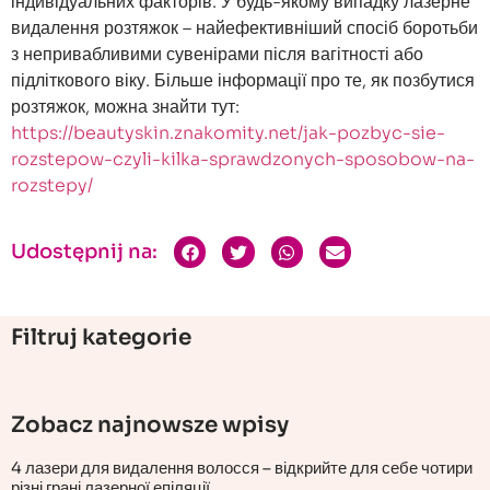
індивідуальних факторів. У будь-якому випадку лазерне
видалення розтяжок – найефективніший спосіб боротьби
з непривабливими сувенірами після вагітності або
підліткового віку. Більше інформації про те, як позбутися
розтяжок, можна знайти тут:
https://beautyskin.znakomity.net/jak-pozbyc-sie-
rozstepow-czyli-kilka-sprawdzonych-sposobow-na-
rozstepy/
Udostępnij na:
Filtruj kategorie
Zobacz najnowsze wpisy
4 лазери для видалення волосся – відкрийте для себе чотири
різні грані лазерної епіляції