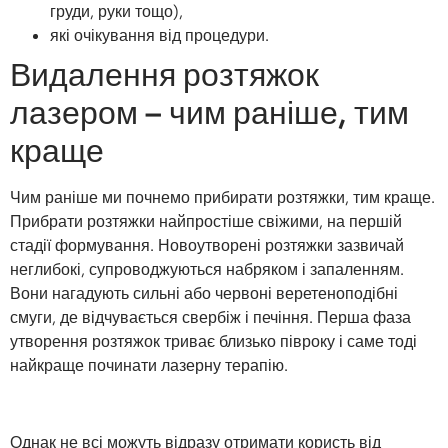
груди, руки тощо),
які очікування від процедури.
Видалення розтяжок
лазером – чим раніше, тим
краще
Чим раніше ми почнемо прибирати розтяжки, тим краще.
Прибрати розтяжки найпростіше свіжими, на першій
стадії формування. Новоутворені розтяжки зазвичай
неглибокі, супроводжуються набряком і запаленням.
Вони нагадують сильні або червоні веретеноподібні
смуги, де відчувається свербіж і печіння. Перша фаза
утворення розтяжок триває близько півроку і саме тоді
найкраще починати лазерну терапію.
Однак не всі можуть відразу отримати користь від