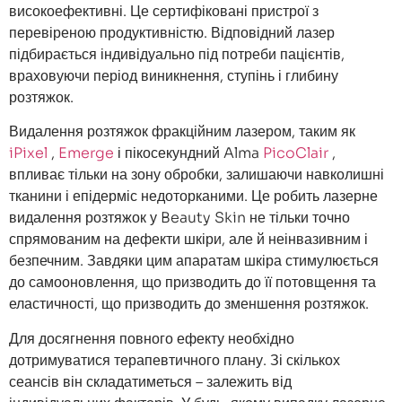
високоефективні. Це сертифіковані пристрої з
перевіреною продуктивністю. Відповідний лазер
підбирається індивідуально під потреби пацієнтів,
враховуючи період виникнення, ступінь і глибину
розтяжок.
Видалення розтяжок фракційним лазером, таким як
iPixel
,
Emerge
і пікосекундний Alma
PicoClair
,
впливає тільки на зону обробки, залишаючи навколишні
тканини і епідерміс недоторканими. Це робить лазерне
видалення розтяжок у Beauty Skin не тільки точно
спрямованим на дефекти шкіри, але й неінвазивним і
безпечним. Завдяки цим апаратам шкіра стимулюється
до самооновлення, що призводить до її потовщення та
еластичності, що призводить до зменшення розтяжок.
Для досягнення повного ефекту необхідно
дотримуватися терапевтичного плану. Зі скількох
сеансів він складатиметься – залежить від