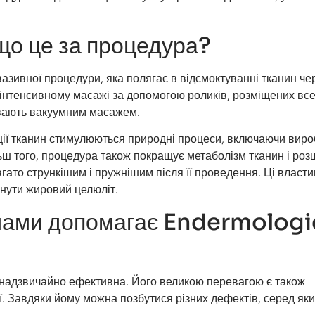
що це за процедура?
вазивної процедури, яка полягає в відсмоктуванні тканин че
 інтенсивному масажі за допомогою роликів, розміщених вс
ивають вакуумним масажем.
яції тканин стимулюються природні процеси, включаючи вир
ільш того, процедура також покращує метаболізм тканин і ро
агато стрункішим і пружнішим після її проведення. Ці власти
нути жировий целюліт.
мами допомагає Endermologi
и надзвичайно ефективна. Його великою перевагою є також
ї. Завдяки йому можна позбутися різних дефектів, серед яки