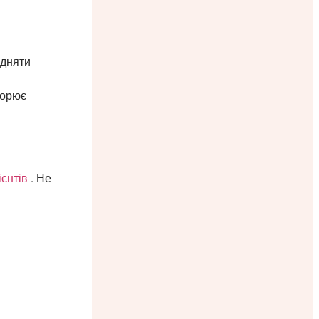
ідняти
корює
єнтів
. Не