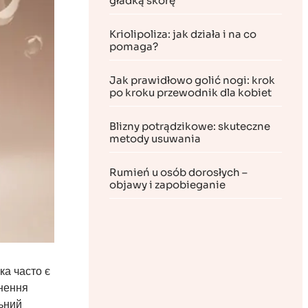
gładką skórę
Kriolipoliza: jak działa i na co
pomaga?
Jak prawidłowo golić nogi: krok
po kroku przewodnik dla kobiet
Blizny potrądzikowe: skuteczne
metody usuwania
Rumień u osób dorosłych –
objawy i zapobieganie
ка часто є
унення
льний