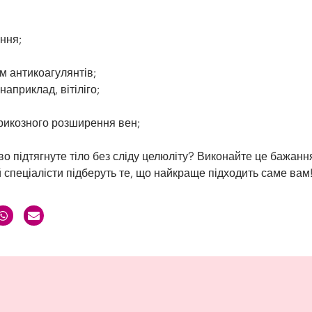
ння;
м антикоагулянтів;
наприклад, вітіліго;
арикозного розширення вен;
во підтягнуте тіло без сліду целюліту? Виконайте це бажанн
й спеціалісти підберуть те, що найкраще підходить саме вам