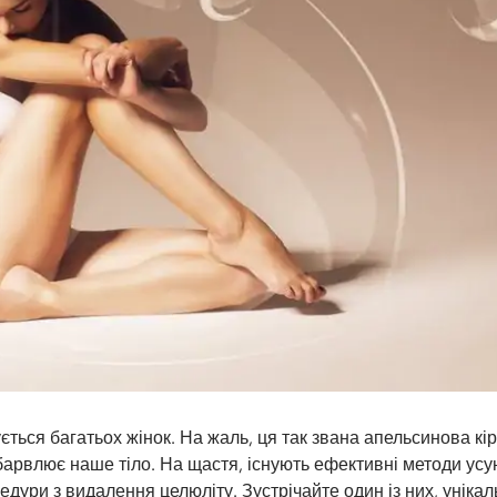
ється багатьох жінок. На жаль, ця так звана апельсинова кір
барвлює наше тіло. На щастя, існують ефективні методи ус
едури з видалення целюліту. Зустрічайте один із них, уніка