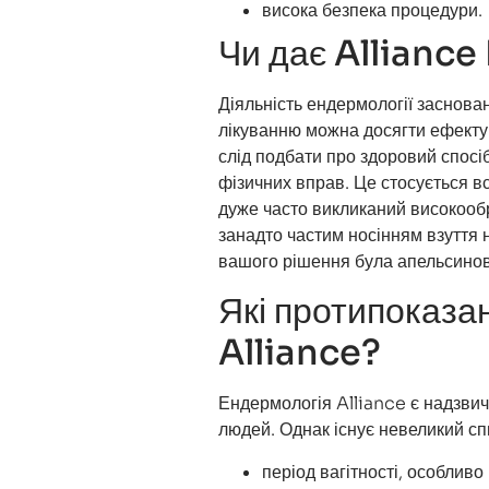
висока безпека процедури.
Чи дає Alliance
Діяльність
ендермології
заснован
лікуванню можна досягти ефекту 
слід подбати про здоровий спосі
фізичних вправ. Це стосується в
дуже часто викликаний високооб
занадто частим носінням взуття 
вашого рішення була апельсинова
Які протипоказ
Alliance?
Ендермологія
Alliance є надзви
людей. Однак існує невеликий сп
період вагітності, особлив