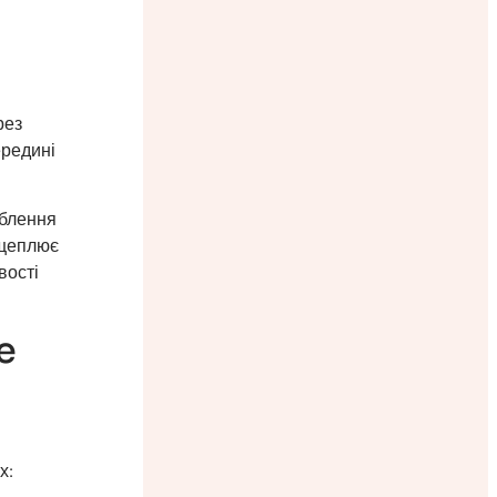
рез
ередині
облення
зщеплює
вості
e
х: