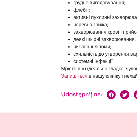
грудне вигодовування;
флебіт;
активні пухлинні захворюва
черевна грижа;
захворювання крові і прийо
деякі шкірні захворювання, 
численні ліпоми;
схильність до утворення в
системні інфекції.
Мрієте про ідеально гладке, чудо
Запишіться
в нашу клініку і неха
Udostępnij na: