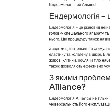
Ендермологічний Альянс!
Ендермологія – 
Ендермологія
– це різновид неін
головку спеціального апарату та
нього. Цю процедуру також наз
Завдяки цій інтенсивній стимул
еластину та колагену в шкірі. Б
жирові клітини, роблячи тіло наб
також дозволяють ефективно усу
З якими пробле
Alliance?
Ендермологія
Alliance не тільк
універсальність його експлуатаці