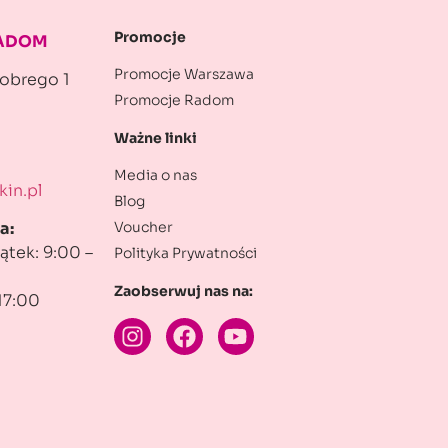
Promocje
RADOM
Promocje Warszawa
robrego 1
Promocje Radom
Ważne linki
Media o nas
in.pl
Blog
Voucher
a:
ątek: 9:00 –
Polityka Prywatności
Zaobserwuj nas na:
17:00