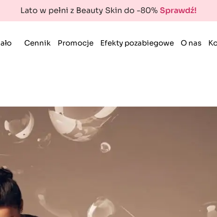
Lato w pełni z Beauty Skin do -80%
Sprawdź!
ało
Cennik
Promocje
Efekty pozabiegowe
O nas
Ko