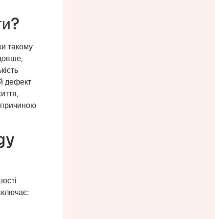
ти?
ки такому
довше,
кість
ій дефект
иття,
ю причиною
gy
шості
включає: