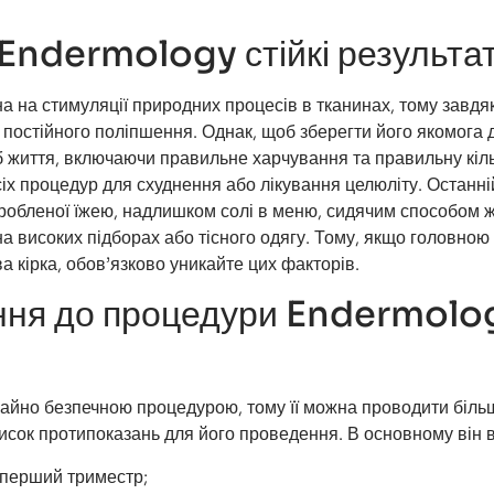
 Endermology стійкі результа
а на стимуляції природних процесів в тканинах, тому завдя
постійного поліпшення. Однак, щоб зберегти його якомога 
б життя, включаючи правильне харчування та правильну кіль
сіх процедур для схуднення або лікування целюліту. Останн
робленої їжею, надлишком солі в меню, сидячим способом ж
на високих підборах або тісного одягу. Тому, якщо головно
 кірка, обов’язково уникайте цих факторів.
ання до процедури Endermolo
чайно безпечною процедурою, тому її можна проводити біль
исок протипоказань для його проведення. В основному він 
о перший триместр;