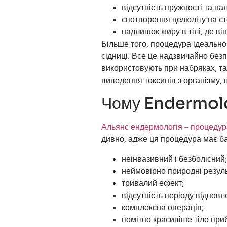
відсутність пружності та на
спотворення целюліту на ст
надлишок жиру в тілі, де ві
Більше того, процедура ідеально 
сідниці. Все це надзвичайно безп
використовують при набряках, та
виведення токсинів з організму,
Чому Endermolo
Альянс
ендермологія
– процедура
дивно, адже ця процедура має ба
неінвазивний і безболісний;
неймовірно природні резуль
тривалий ефект;
відсутність періоду відновл
комплексна операція;
помітно красивіше тіло при