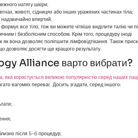
лежного натягу шкіри;
егнах, животі, сідницях або інших уражених частинах тіла;
н надзвичайно впертий.
формує все тіло, тож ви можете чіткіше виділити талію чи п
ечним і безболісним способом. Крім того, процедуру іноді
к як вона дозволяє поліпшити лімфовідтікання. Також прис
 що дозволяє досягти ще кращого результату.
gy Alliance варто вибрати?
, яка користується великою популярністю серед наших паці
гато вагомих переваг. Досить згадати, серед іншого:
тати;
ення;
близно після 5-6 процедур;