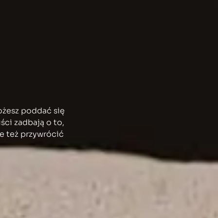
ożesz poddać się
ści zadbają o to,
le też przywrócić