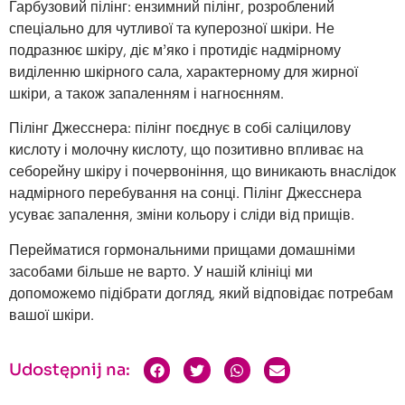
Гарбузовий пілінг: ензимний пілінг, розроблений
спеціально для чутливої та куперозної шкіри. Не
подразнює шкіру, діє м’яко і протидіє надмірному
виділенню шкірного сала, характерному для жирної
шкіри, а також запаленням і нагноєнням.
Пілінг Джесснера: пілінг поєднує в собі саліцилову
кислоту і молочну кислоту, що позитивно впливає на
себорейну шкіру і почервоніння, що виникають внаслідок
надмірного перебування на сонці. Пілінг Джесснера
усуває запалення, зміни кольору і сліди від прищів.
Перейматися гормональними прищами домашніми
засобами більше не варто. У нашій клініці ми
допоможемо підібрати догляд, який відповідає потребам
вашої шкіри.
Udostępnij na: