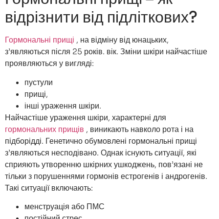
відрізнити від підліткових?
Гормональні прищі
, на відміну від юнацьких,
з’являються після 25 років. вік. Зміни шкіри найчастіше
проявляються у вигляді:
пустули
прищі,
інші ураження шкіри.
Найчастіше ураження шкіри, характерні для
гормональних прищів
, виникають навколо рота і на
підборідді. Генетично обумовлені гормональні прищі
з’являються несподівано. Однак існують ситуації, які
сприяють утворенню шкірних ушкоджень, пов’язані не
тільки з порушеннями гормонів естрогенів і андрогенів.
Такі ситуації включають:
менструація або ПМС
постійний стрес,