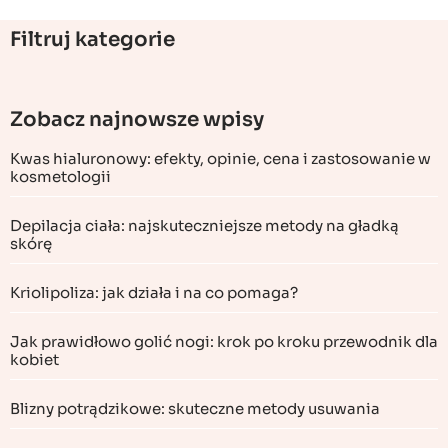
Filtruj kategorie
Zobacz najnowsze wpisy
Kwas hialuronowy: efekty, opinie, cena i zastosowanie w
kosmetologii
Depilacja ciała: najskuteczniejsze metody na gładką
skórę
Kriolipoliza: jak działa i na co pomaga?
Jak prawidłowo golić nogi: krok po kroku przewodnik dla
kobiet
Blizny potrądzikowe: skuteczne metody usuwania