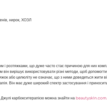
генів, нирок, ХОЗЛ
ом і розтяжками, що дуже часто стає причиною для них компл
ом він вирішує використовувати різні методи, щоб допомогти
яжок або целюліту не означає, що з ними доведеться жити в
пія. Він має дуже широкий спектр застосування і приносит
я Джулі карбокситерапією можна знайти на
beautyskin.com.