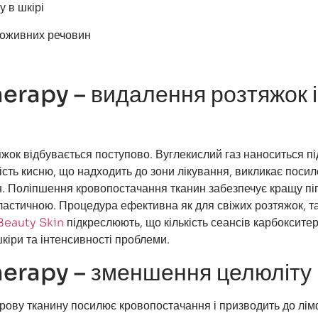
у в шкірі
 поживних речовин
erapy – видалення розтяжок і
жок відбувається поступово. Вуглекислий газ наноситься п
кість кисню, що надходить до зони лікування, викликає поси
. Поліпшення кровопостачання тканин забезпечує кращу пі
ластичною. Процедура ефективна як для свіжих розтяжок, та
Beauty Skin
підкреслюють, що кількість сеансів карбокситер
кіри та інтенсивності проблеми.
herapy – зменшення целюліту
рову тканину посилює кровопостачання і призводить до лім