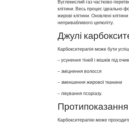
Вуглекислий газ частково перетв
клітини. Весь процес ідеально ф
жирові клітини. Оновлені клітин
непривабливого целюліту.
Джулі карбоксит
Карбокситерапія може бути успіш
– усунення тіней і мішків під очи
– зміцнення волосся
– зменшення жирової тканини
– лікування псоріазу.
Протипоказання
Карбокситерапію може проходити