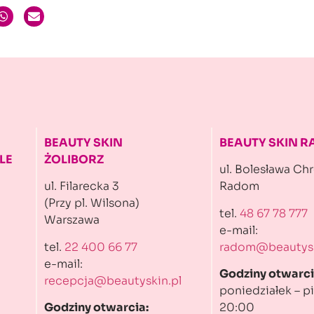
BEAUTY SKIN
BEAUTY SKIN 
LE
ŻOLIBORZ
ul. Bolesława Ch
ul. Filarecka 3
Radom
(Przy pl. Wilsona)
tel.
48 67 78 777
Warszawa
e-mail:
tel.
22 400 66 77
radom@beautysk
e-mail:
Godziny otwarci
recepcja@beautyskin.pl
poniedziałek – pi
Godziny otwarcia:
20:00