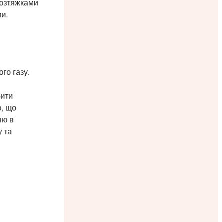
розтяжками
ми.
го газу.
бити
о, що
ню в
у та