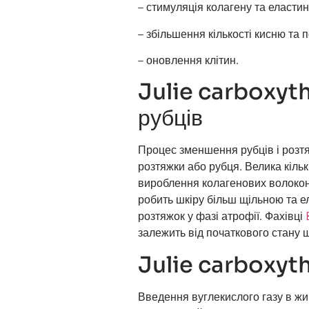
– стимуляція колагену та еластин
– збільшення кількості кисню та
– оновлення клітин.
Julie carboxyth
рубців
Процес зменшення рубців і розтя
розтяжки або рубця. Велика кіль
вироблення колагенових волокон
робить шкіру більш щільною та е
розтяжок у фазі атрофії. Фахівці
залежить від початкового стану ш
Julie carboxyt
Введення вуглекислого газу в жи