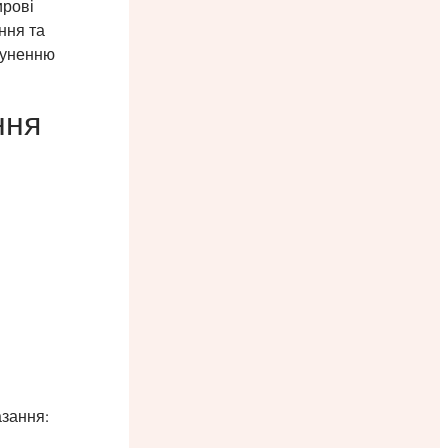
ирові
ння та
суненню
ння
азання: