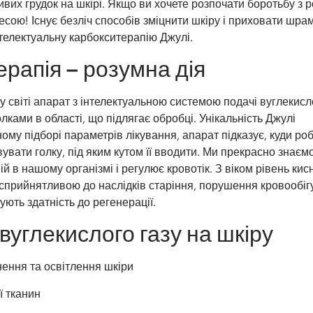
вих грудок на шкірі. Якщо ви хочете розпочати боротьбу з 
сою! Існує безліч способів зміцнити шкіру і приховати шра
телектуальну карбокситерапію Джулі.
рапія – розумна дія
 світі апарат з інтелектуальною системою подачі вуглекисло
лками в області, що підлягає обробці. Унікальність Джулі
ому підборі параметрів лікування, апарат підказує, куди ро
вувати голку, під яким кутом її вводити. Ми прекрасно знаєм
ій в нашому організмі і регулює кровотік. З віком рівень кис
 сприйнятливою до наслідків старіння, порушення кровообіг
ють здатність до регенерації.
вуглекислого газу на шкіру
нення та освітлення шкіри
ї тканин