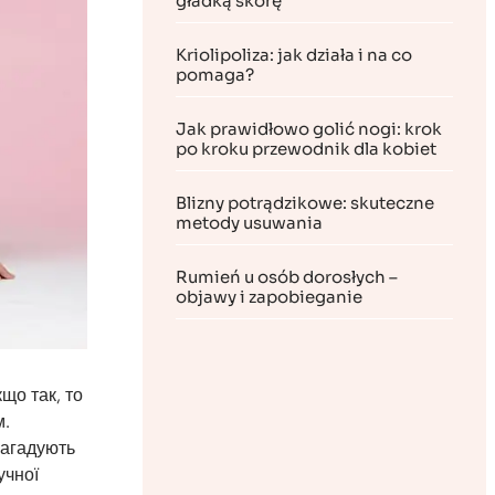
gładką skórę
Kriolipoliza: jak działa i na co
pomaga?
Jak prawidłowo golić nogi: krok
po kroku przewodnik dla kobiet
Blizny potrądzikowe: skuteczne
metody usuwania
Rumień u osób dorosłych –
objawy i zapobieganie
що так, то
м.
нагадують
учної