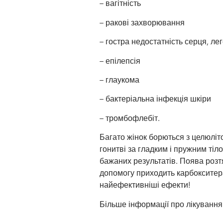
– вагітність
– ракові захворювання
– гостра недостатність серця, ле
– епілепсія
– глаукома
– бактеріальна інфекція шкіри
– тромбофлебіт.
Багато жінок борються з целюліт
гонитві за гладким і пружним тіл
бажаних результатів. Поява розт
допомогу приходить карбокситера
найефективніші ефекти!
Більше інформації про лікуванн