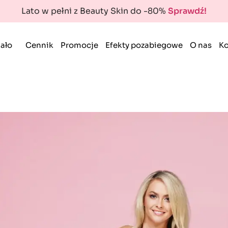
Lato w pełni z Beauty Skin do -80%
Sprawdź!
ało
Cennik
Promocje
Efekty pozabiegowe
O nas
Ko