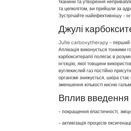
тканини та утворення непривабли
та целюлітом, ви прийшли за адре
Зустрічайте найефективнішу – ін
Джулі карбоксите
Julie carboxytherapy – перший у
Аплікація виконується тонкими го
карбокситерапії полягає в розумн
ін’єкцію, якої товщини використо
вуглекислий газ постійно присутн
організмі знижується, шкіра стає
зменшення кількості кисню гальму
Вплив введення 
– покращення еластичності, зміц
– активізація процесів оксигенаці