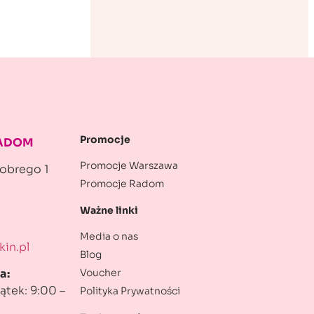
Promocje
RADOM
Promocje Warszawa
robrego 1
Promocje Radom
Ważne linki
Media o nas
in.pl
Blog
Voucher
a:
ątek: 9:00 –
Polityka Prywatności