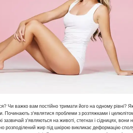
я? Чи важко вам постійно тримати його на одному рівні? Як
и. Починають з’являтися проблеми з розтяжками і целюліто
кі зазвичай з’являються на животі, стегнах і сідницях, вони 
рно розподілений жир під шкірою викликає деформацію спол