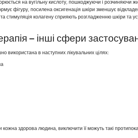
орюється на вугільну кислоту, пошкоджуючи і розчиняючи ж
ормує фігуру, посилена оксигенація шкіри зменшує відкладе
и та стимуляція колагену сприяють розгладженню шкіри та у
ерапія – інші сфери застосува
но використана в наступних лікувальних цілях:
ма
 кожна здорова людина, виключити її можуть такі протипок