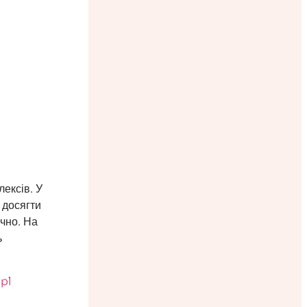
ексів. У
 досягти
ічно. На
ь
pl