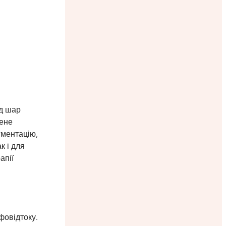
ід шар
лене
гментацію,
к і для
апії
фовідтоку.