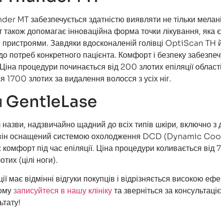
der MT забезпечується здатністю виявляти не тільки мелані
т також допомагає інноваційна форма точки лікування, яка 
и пристроями. Завдяки вдосконаленій голівці OptiScan TH 
до потреб конкретного пацієнта. Комфорт і безпеку забезпеч
іна процедури починається від 200 злотих епіляції област
я 1700 злотих за видалення волосся з усіх ніг.
я GentleLase
 назви, надзвичайно щадний до всіх типів шкіри, включно з
, він оснащений системою охолодження DCD (Dynamic Coo
 комфорт під час епіляції. Ціна процедури коливається від 
тих (цілі ноги).
ції має відмінні відгуки покупців і відрізняється високою еф
Тому
записуйтеся в нашу клініку
та зверніться за консультаці
ьтату!