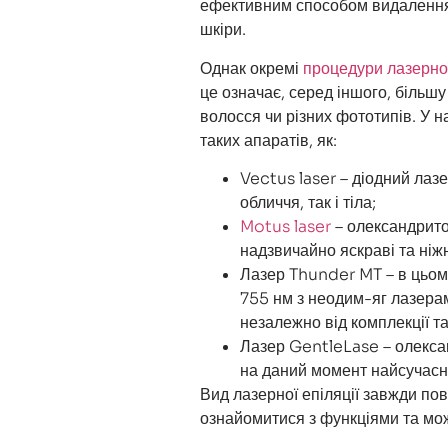
ефективним способом видалення в
шкіри.
Однак окремі
процедури лазерної
це означає, серед іншого, більшу
волосся чи різних фототипів. У 
таких апаратів, як:
Vectus laser – діодний лазе
обличчя, так і тіла;
Motus laser
– олександрито
надзвичайно яскраві та ніжн
Лазер Thunder MT – в цьом
755 нм з неодим-яг лазера
незалежно від комплекції т
Лазер GentleLase – олекса
на даний момент найсучасн
Вид
лазерної епіляції
завжди пов
ознайомитися з функціями та мо