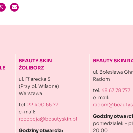
BEAUTY SKIN
BEAUTY SKIN 
LE
ŻOLIBORZ
ul. Bolesława Ch
ul. Filarecka 3
Radom
(Przy pl. Wilsona)
tel.
48 67 78 777
Warszawa
e-mail:
tel.
22 400 66 77
radom@beautysk
e-mail:
Godziny otwarci
recepcja@beautyskin.pl
poniedziałek – pi
Godziny otwarcia:
20:00