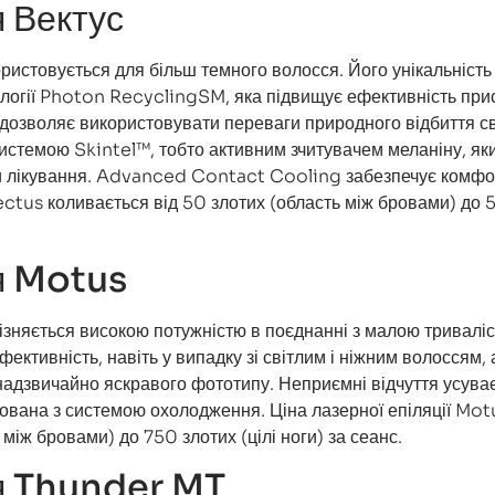
я Вектус
ористовується для більш темного волосся. Його унікальність
нології Photon RecyclingSM, яка підвищує ефективність при
 дозволяє використовувати переваги природного відбиття св
истемою Skintel™, тобто активним зчитувачем меланіну, як
 лікування. Advanced Contact Cooling забезпечує комфор
ectus коливається від 50 злотих (область між бровами) до 
я Motus
ізняється високою потужністю в поєднанні з малою тривалі
фективність, навіть у випадку зі світлим і ніжним волоссям, 
 надзвичайно яскравого фототипу. Неприємні відчуття усува
ована з системою охолодження. Ціна лазерної епіляції Mot
 між бровами) до 750 злотих (цілі ноги) за сеанс.
ія Thunder MT