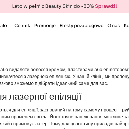
Lato w pełni z Beauty Skin do -80%
Sprawdź!
ało
Cennik
Promocje
Efekty pozabiegowe
O nas
Ko
 або видаляти волосся кремом, пластирами або епілятором
изначтеся з лазерною епіляцією. У нашій клініці ми пропон
’язково зможемо підібрати ідеальний саме для вас.
я лазерної епіляції
ються для епіляції, заснований на тому самому процесі – ру
аним променем світла. Його точне націлювання можливе з
, який спрямовує лазер. Тому для цього типу приладів найпр