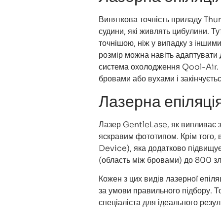
Виняткова точність приладу Thun
судини, які живлять цибулини. Ту
точнішою, ніж у випадку з іншим
розмір можна навіть адаптувати 
система охолодження Qool-Air. Ц
бровами або вухами і закінчуєтьс
Лазерна епіляці
Лазер GentleLase, як випливає з
яскравим фототипом. Крім того
Device), яка додатково підвищує
(область між бровами) до 800 зло
Кожен з цих видів лазерної епіля
за умови правильного підбору. 
спеціаліста для ідеального резул