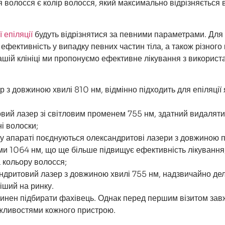
олосся є колір волосся, який максимально відрізняється ві
 епіляції
будуть відрізнятися за певними параметрами. Для
 ефективність у випадку певних частин тіла, а також різного
нашій клініці ми пропонуємо ефективне лікування з викорис
р з довжиною хвилі 810 нм, відмінно підходить для епіляції 
вий лазер зі світловим променем 755 нм, здатний видаляти
і волоски;
у апараті поєднуються олександритові лазери з довжиною 
ми 1064 нм, що ще більше підвищує ефективність лікування
а кольору волосся;
ндритовий лазер з довжиною хвилі 755 нм, надзвичайно дел
іший на ринку.
инен підбирати фахівець. Однак перед першим візитом зав
жливостями кожного пристрою.