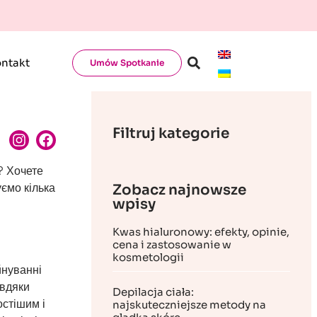
ntakt
Umów Spotkanie
Filtruj kategorie
? Хочете
уємо кілька
Zobacz najnowsze
wpisy
Kwas hialuronowy: efekty, opinie,
cena i zastosowanie w
kosmetologii
йнуванні
авдяки
Depilacja ciała:
остішим і
najskuteczniejsze metody na