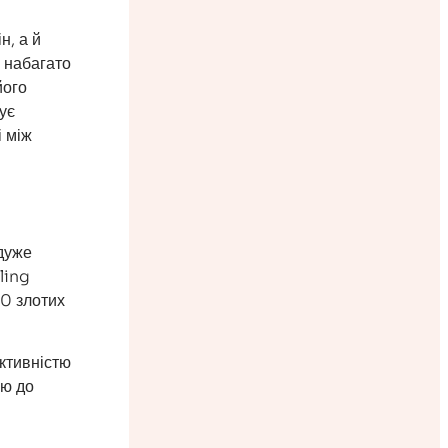
н, а й
є набагато
його
ує
і між
 дуже
ling
70 злотих
ективністю
єю до