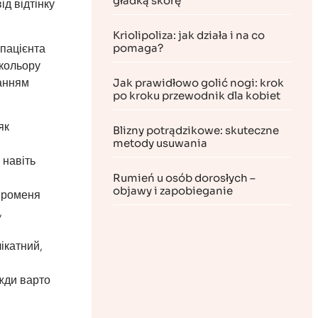
gładką skórę
д відтінку
Kriolipoliza: jak działa i na co
 пацієнта
pomaga?
 кольору
танням
Jak prawidłowo golić nogi: krok
po kroku przewodnik dla kobiet
як
Blizny potrądzikowe: skuteczne
metody usuwania
 навіть
Rumień u osób dorosłych –
objawy i zapobieganie
променя
,
ікатний,
жди варто