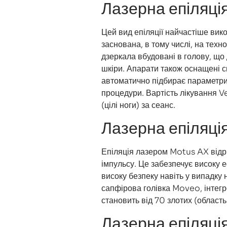
Лазерна епіляці
Цей вид епіляції найчастіше вик
заснована, в тому числі, на тех
дзеркала вбудовані в голову, що
шкіри. Апарати також оснащені с
автоматично підбирає параметри
процедури. Вартість лікування V
(цілі ноги) за сеанс.
Лазерна епіляці
Епіляція лазером Motus AX відр
імпульсу. Це забезпечує високу е
високу безпеку навіть у випадку
сапфірова голівка Moveo, інтегр
становить від 70 злотих (область
Лазерна епіляц