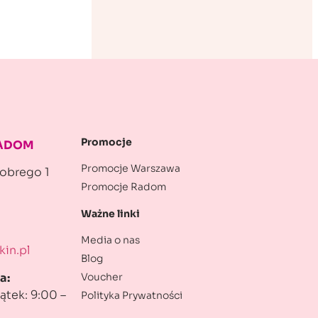
Promocje
RADOM
Promocje Warszawa
robrego 1
Promocje Radom
Ważne linki
Media o nas
in.pl
Blog
Voucher
a:
ątek: 9:00 –
Polityka Prywatności