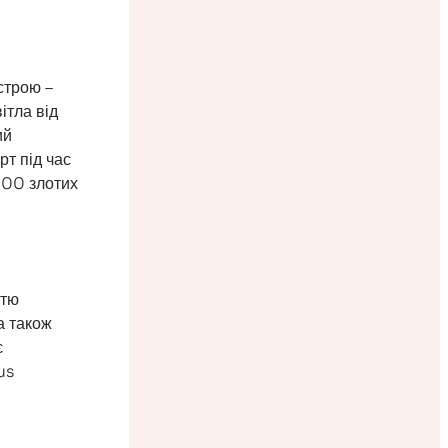
строю –
ітла від
ий
т під час
500 злотих
стю
а також
є
us