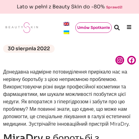
Lato w pełni z Beauty Skin do -80%
Sprawdź!
Umów Spotkanie
30 sierpnia 2022
Донедавна надмірне потовиділення прирікало нас на
нерівну боротьбу з цією неприємною проблемою.
Використовуючи різні види професійної косметики та
фармацевтики, ми шукали можливості позбутися цієї
недуги. Як впоратися з гіпергідрозом і забути про цю
проблему? Ми повинні знати, що єдине, що може нам
допомогти, це спеціальне лікування в галузі естетичної
медицини. Зустрічайте інноваційний пристрій MiraDry.
MiraDry в боротьбі з