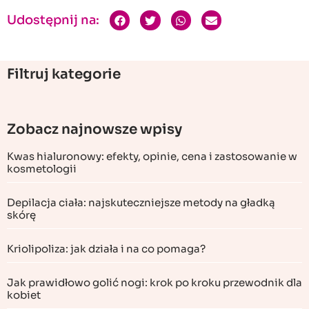
Udostępnij na:
Filtruj kategorie
Zobacz najnowsze wpisy
Kwas hialuronowy: efekty, opinie, cena i zastosowanie w
kosmetologii
Depilacja ciała: najskuteczniejsze metody na gładką
skórę
Kriolipoliza: jak działa i na co pomaga?
Jak prawidłowo golić nogi: krok po kroku przewodnik dla
kobiet