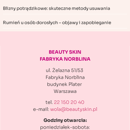
Blizny potrądzikowe: skuteczne metody usuwania
Rumień u osób dorosłych – objawy i zapobieganie
BEAUTY SKIN
FABRYKA NORBLINA
ul. Żelazna 51/53
Fabryka Norblina
budynek Plater
Warszawa
tel.
22 150 20 40
e-mail:
wola@beautyskin.pl
Godziny otwarcia:
poniedziałek-sobota: