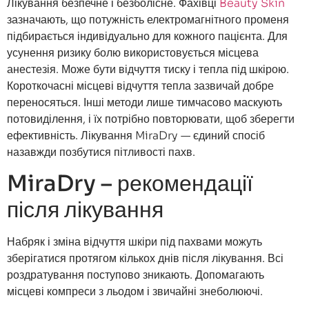
Лікування безпечне і безболісне. Фахівці
Beauty Skin
зазначають, що потужність електромагнітного променя
підбирається індивідуально для кожного пацієнта. Для
усунення ризику болю використовується місцева
анестезія. Може бути відчуття тиску і тепла під шкірою.
Короткочасні місцеві відчуття тепла зазвичай добре
переносяться. Інші методи лише тимчасово маскують
потовиділення, і їх потрібно повторювати, щоб зберегти
ефективність. Лікування MiraDry — єдиний спосіб
назавжди позбутися пітливості пахв.
MiraDry – рекомендації
після лікування
Набряк і зміна відчуття шкіри під пахвами можуть
зберігатися протягом кількох днів після лікування. Всі
роздратування поступово зникають. Допомагають
місцеві компреси з льодом і звичайні знеболюючі.