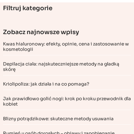
Filtruj kategorie
Zobacz najnowsze wpisy
Kwas hialuronowy: efekty, opinie, cena i zastosowanie w
kosmetologii
Depilacja ciała: najskuteczniejsze metody na gładką
skórę
Kriolipoliza: jak działa i na co pomaga?
Jak prawidłowo golić nogi: krok po kroku przewodnik dla
kobiet
Blizny potrądzikowe: skuteczne metody usuwania
Rumień u osób dorosłych – objawy i zapobieganie