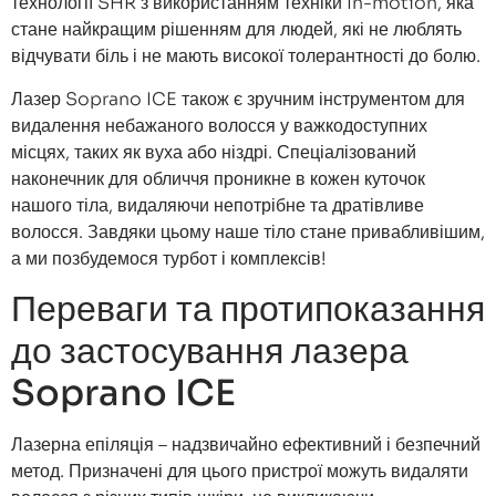
технології SHR з використанням техніки In-motion, яка
стане найкращим рішенням для людей, які не люблять
відчувати біль і не мають високої толерантності до болю.
Лазер Soprano ICE також є зручним інструментом для
видалення небажаного волосся у важкодоступних
місцях, таких як вуха або ніздрі. Спеціалізований
наконечник для обличчя проникне в кожен куточок
нашого тіла, видаляючи непотрібне та дратівливе
волосся. Завдяки цьому наше тіло стане привабливішим,
а ми позбудемося турбот і комплексів!
Переваги та протипоказання
до застосування лазера
Soprano ICE
Лазерна епіляція – надзвичайно ефективний і безпечний
метод. Призначені для цього пристрої можуть видаляти