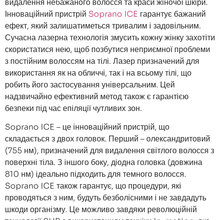
видалення небажаного волосся та краси жіночої шкіри.
Інноваційний пристрій
Soprano ICE
гарантує бажаний
ефект, який залишатиметься тривалим і задовільним.
Сучасна лазерна технологія змусить кожну жінку захотіти
скористатися нею, щоб позбутися неприємної проблеми
з постійним волоссям на тілі. Лазер призначений для
використання як на обличчі, так і на всьому тілі, що
робить його застосування універсальним. Цей
надзвичайно ефективний метод також є гарантією
безпеки під час епіляції чутливих зон.
Soprano ICE – це інноваційний пристрій, що
складається з двох головок. Перший – олександритовий
(755 нм), призначений для видалення світлого волосся з
поверхні тіла. З іншого боку, діодна головка (довжина
810 нм) ідеально підходить для темного волосся.
Soprano ICE також гарантує, що процедури, які
проводяться з ним, будуть безболісними і не завдадуть
шкоди організму. Це можливо завдяки революційній