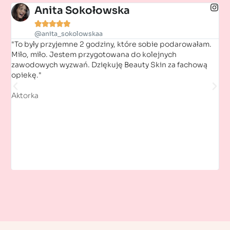
Anita Sokołowska





@anita_sokolowskaa
"To były przyjemne 2 godziny, które sobie podarowałam.
"D
Miło, miło. Jestem przygotowana do kolejnych
(..
zawodowych wyzwań. Dziękuję Beauty Skin za fachową
"bu
opiekę."
ul
Aktorka
Ko