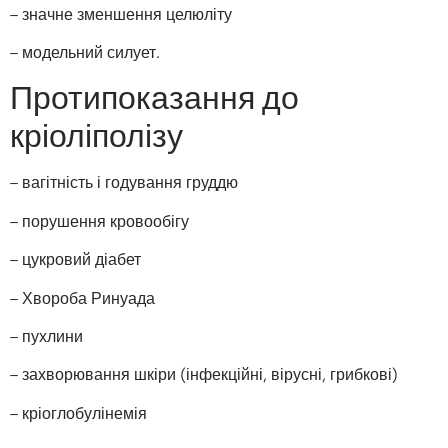
– значне зменшення целюліту
– модельний силует.
Протипоказання до
кріоліполізу
– вагітність і годування груддю
– порушення кровообігу
– цукровий діабет
– Хвороба Ринуада
– пухлини
– захворювання шкіри (інфекційні, вірусні, грибкові)
– кріоглобулінемія