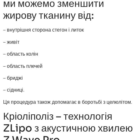
ми можемо зменшити
жирову тканину від:
– внутрішня сторона стегон і литок
– живіт
– область колін
– область плечей
– бриджі
– сідниці.
Ця процедура також допомагає в боротьбі з целюлітом.
Кріоліполіз – технологія
ZLipo з акустичною хвилею