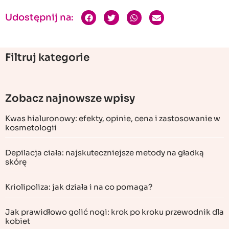
Udostępnij na:
Filtruj kategorie
Zobacz najnowsze wpisy
Kwas hialuronowy: efekty, opinie, cena i zastosowanie w
kosmetologii
Depilacja ciała: najskuteczniejsze metody na gładką
skórę
Kriolipoliza: jak działa i na co pomaga?
Jak prawidłowo golić nogi: krok po kroku przewodnik dla
kobiet