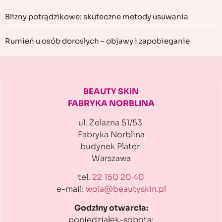
Blizny potrądzikowe: skuteczne metody usuwania
Rumień u osób dorosłych – objawy i zapobieganie
BEAUTY SKIN
FABRYKA NORBLINA
ul. Żelazna 51/53
Fabryka Norblina
budynek Plater
Warszawa
tel.
22 150 20 40
e-mail:
wola@beautyskin.pl
Godziny otwarcia:
poniedziałek-sobota: