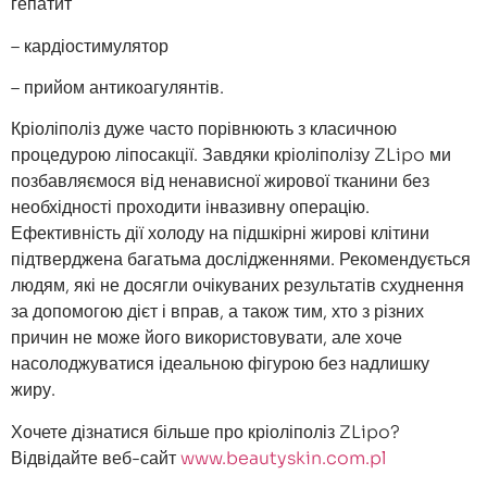
гепатит
– кардіостимулятор
– прийом антикоагулянтів.
Кріоліполіз дуже часто порівнюють з класичною
процедурою ліпосакції. Завдяки кріоліполізу ZLipo ми
позбавляємося від ненависної жирової тканини без
необхідності проходити інвазивну операцію.
Ефективність дії холоду на підшкірні жирові клітини
підтверджена багатьма дослідженнями. Рекомендується
людям, які не досягли очікуваних результатів схуднення
за допомогою дієт і вправ, а також тим, хто з різних
причин не може його використовувати, але хоче
насолоджуватися ідеальною фігурою без надлишку
жиру.
Хочете дізнатися більше про кріоліполіз ZLipo?
Відвідайте веб-сайт
www.beautyskin.com.pl