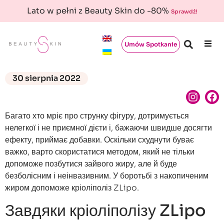
Lato w pełni z Beauty Skin do -80%
Sprawdź!
Umów Spotkanie
30 sierpnia 2022
Багато хто мріє про струнку фігуру, дотримується
нелегкої і не приємної дієти і, бажаючи швидше досягти
ефекту, приймає добавки. Оскільки схуднути буває
важко, варто скористатися методом, який не тільки
допоможе позбутися зайвого жиру, але й буде
безболісним і неінвазивним. У боротьбі з накопиченим
жиром допоможе кріоліполіз ZLipo.
Завдяки кріоліполізу ZLipo