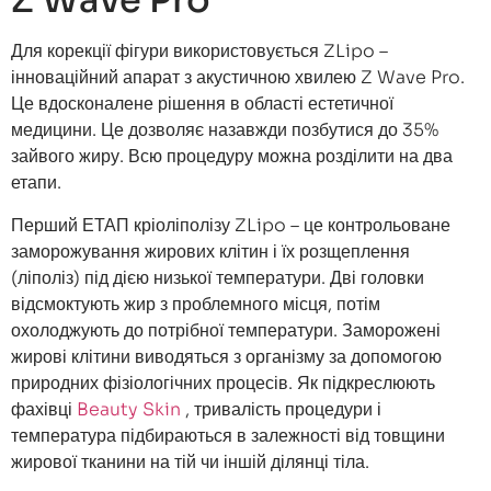
Z Wave Pro
Для корекції фігури використовується ZLipo –
інноваційний апарат з акустичною хвилею Z Wave Pro.
Це вдосконалене рішення в області естетичної
медицини. Це дозволяє назавжди позбутися до 35%
зайвого жиру. Всю процедуру можна розділити на два
етапи.
Перший ЕТАП кріоліполізу ZLipo – це контрольоване
заморожування жирових клітин і їх розщеплення
(ліполіз) під дією низької температури. Дві головки
відсмоктують жир з проблемного місця, потім
охолоджують до потрібної температури. Заморожені
жирові клітини виводяться з організму за допомогою
природних фізіологічних процесів. Як підкреслюють
фахівці
Beauty Skin
, тривалість процедури і
температура підбираються в залежності від товщини
жирової тканини на тій чи іншій ділянці тіла.