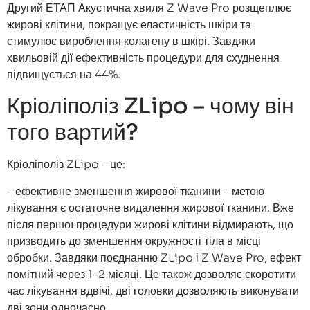
Другий ЕТАП Акустична хвиля Z Wave Pro розщеплює
жирові клітини, покращує еластичність шкіри та
стимулює вироблення колагену в шкірі. Завдяки
хвильовій дії ефективність процедури для схуднення
підвищується на 44%.
Кріоліполіз ZLipo – чому він
того вартий?
Кріоліполіз ZLipo – це:
– ефективне зменшення жирової тканини – метою
лікування є остаточне видалення жирової тканини. Вже
після першої процедури жирові клітини відмирають, що
призводить до зменшення окружності тіла в місці
обробки. Завдяки поєднанню ZLipo і Z Wave Pro, ефект
помітний через 1-2 місяці. Це також дозволяє скоротити
час лікування вдвічі, дві головки дозволяють виконувати
дві зони одночасно