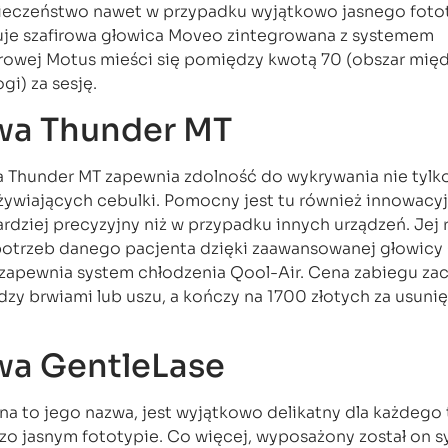
pieczeństwo nawet w przypadku wyjątkowo jasnego foto
uje szafirowa głowica Moveo zintegrowana z systemem
erowej Motus mieści się pomiędzy kwotą 70 (obszar mię
gi) za sesję.
owa Thunder MT
 Thunder MT zapewnia zdolność do wykrywania nie tylk
żywiających cebulki. Pomocny jest tu również innowacyj
rdziej precyzyjny niż w przypadku innych urządzeń. Jej 
otrzeb danego pacjenta dzięki zaawansowanej głowicy
zapewnia system chłodzenia Qool-Air. Cena zabiegu zac
dzy brwiami lub uszu, a kończy na 1700 złotych za usuni
owa GentleLase
 na to jego nazwa, jest wyjątkowo delikatny dla każdego
dzo jasnym fototypie. Co więcej, wyposażony został on 