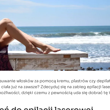
usuwanie włosków za pomocą kremu, plastrów czy depila
ciała już na zawsze? Zdecyduj się na zabieg epilacji las
 możliwości, dzięki czemu z pewnością uda się dobrać tę 
ń do epilacji laserowej