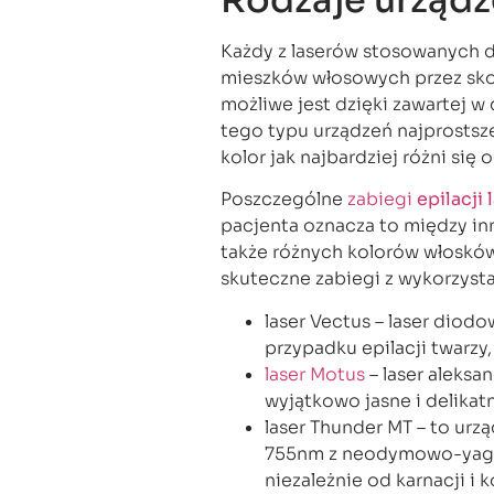
Każdy z laserów stosowanych do
mieszków włosowych przez skon
możliwe jest dzięki zawartej w 
tego typu urządzeń najprostsze
kolor jak najbardziej różni się 
Poszczególne
zabiegi
epilacji
pacjenta oznacza to między in
także różnych kolorów włosków
skuteczne zabiegi z wykorzysta
laser Vectus – laser diod
przypadku epilacji twarzy, j
laser Motus
– laser aleksa
wyjątkowo jasne i delikatn
laser Thunder MT – to urz
755nm z neodymowo-yago
niezależnie od karnacji i 