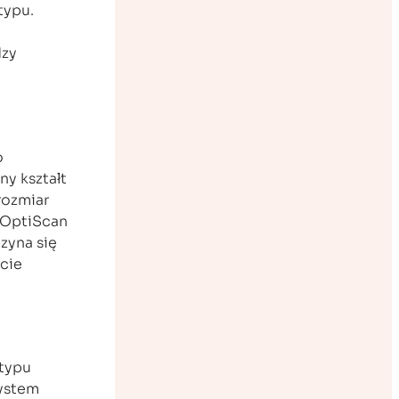
typu.
dzy
o
ny kształt
rozmiar
 OptiScan
zyna się
ęcie
 typu
system