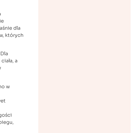
a
ie
aśnie dla
w, których
 Dla
ciała, a
y
wno w
wet
gości
iegu,