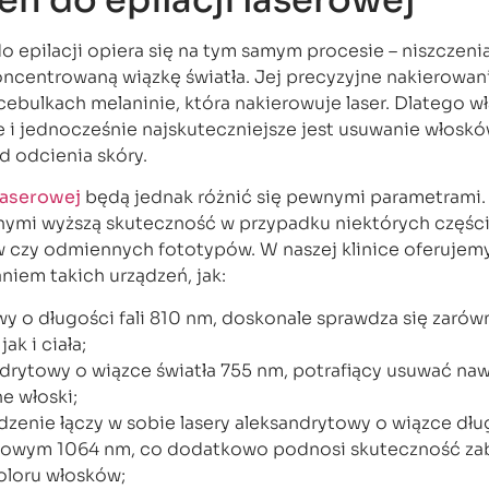
 epilacji opiera się na tym samym procesie – niszczeni
centrowaną wiązkę światła. Jej precyzyjne nakierowan
cebulkach melaninie, która nakierowuje laser. Dlatego wł
 i jednocześnie najskuteczniejsze jest usuwanie włoskó
od odcienia skóry.
 laserowej
będą jednak różnić się pewnymi parametrami.
nymi wyższą skuteczność w przypadku niektórych części 
 czy odmiennych fototypów. W naszej klinice oferujem
niem takich urządzeń, jak:
owy o długości fali 810 nm, doskonale sprawdza się zaró
ak i ciała;
ndrytowy o wiązce światła 755 nm, potrafiący usuwać na
e włoski;
ądzenie łączy w sobie lasery aleksandrytowy o wiązce dłu
wym 1064 nm, co dodatkowo podnosi skuteczność zab
koloru włosków;