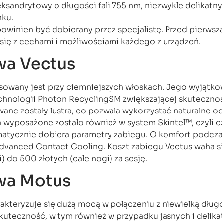
leksandrytowy o długości fali 755 nm, niezwykle delikatn
nku.
owinien być dobierany przez specjalistę. Przed pierwsz
się z cechami i możliwościami każdego z urządzeń.
owa Vectus
tosowany jest przy ciemniejszych włoskach. Jego wyjątk
echnologii Photon RecyclingSM zwiększającej skuteczno
ane zostały lustra, co pozwala wykorzystać naturalne od
ia wyposażone zostało również w system Skintel™, czyli c
matycznie dobiera parametry zabiegu. O komfort podcz
vanced Contact Cooling. Koszt zabiegu Vectus waha s
) do 500 złotych (całe nogi) za sesję.
owa Motus
akteryzuje się dużą mocą w połączeniu z niewielką dług
kuteczność, w tym również w przypadku jasnych i delik