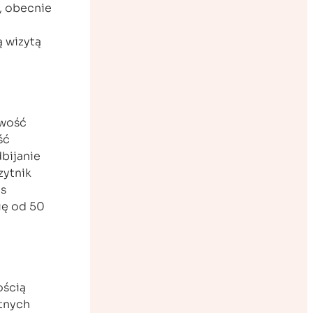
y, obecnie
ą wizytą
owość
ść
bijanie
zytnik
as
ię od 50
ością
atnych