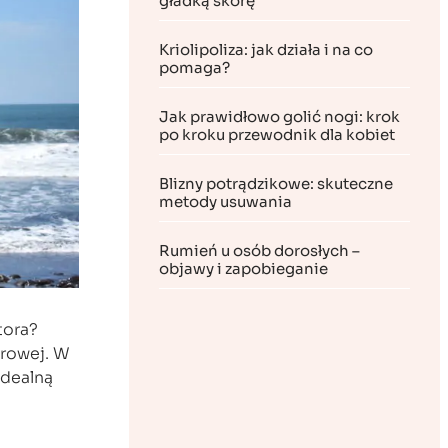
gładką skórę
Kriolipoliza: jak działa i na co
pomaga?
Jak prawidłowo golić nogi: krok
po kroku przewodnik dla kobiet
Blizny potrądzikowe: skuteczne
metody usuwania
Rumień u osób dorosłych –
objawy i zapobieganie
tora?
erowej. W
idealną