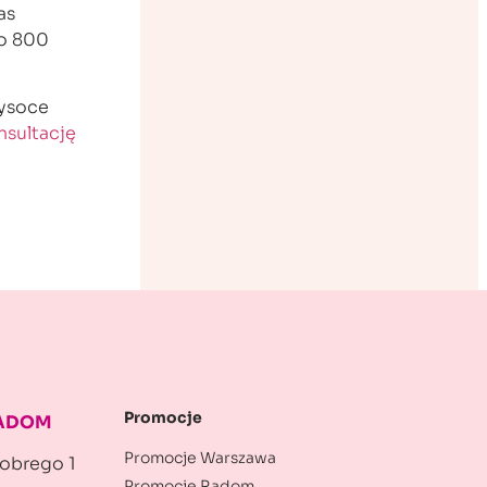
as
do 800
wysoce
nsultację
Promocje
RADOM
Promocje Warszawa
robrego 1
Promocje Radom