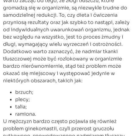
Warto zacząć od tego, że złogi tłuszczu, które
gromadzą się w organizmie, są niezwykle trudne do
samodzielnej redukcji. To, czy dieta i ćwiczenia
przyniosą rezultaty oraz jak szybko to nastąpi, zależy
od indywidualnych uwarunkowań organizmu, jednak
bez względu na wszystko, jest to proces żmudny i
długi, wymagający wielu wyrzeczeń i ostrożności.
Dodatkowo warto zaznaczyć, że nadmiar tkanki
tłuszczowej może być rozlokowany w organizmie
bardzo nierównomiernie, stąd też problem może
okazać się miejscowy i występować jedynie w
niektórych obszarach, takich jak:
brzuch;
plecy;
talia;
ramiona.
U mężczyzn bardzo często pojawia się również
problem ginekomastii, czyli przerost gruczołu
sutkowego, spowodowanego nadmiarem tłuszczu.