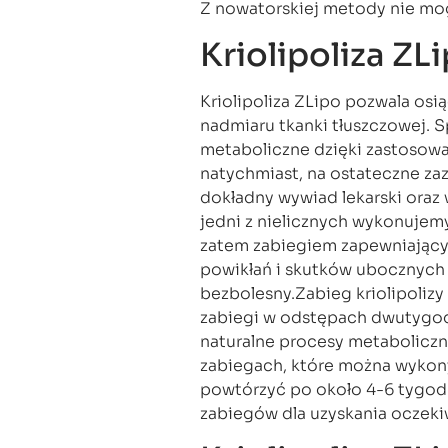
Z nowatorskiej metody nie mogą
Kriolipoliza ZL
Kriolipoliza ZLipo pozwala osi
nadmiaru tkanki tłuszczowej. S
metaboliczne dzięki zastosowa
natychmiast, na ostateczne za
dokładny wywiad lekarski oraz 
jedni z nielicznych wykonujemy
zatem zabiegiem zapewniający
powikłań i skutków ubocznych j
bezbolesny.Zabieg kriolipolizy
zabiegi w odstępach dwutygodn
naturalne procesy metaboliczn
zabiegach, które można wykony
powtórzyć po około 4-6 tygod
zabiegów dla uzyskania oczek