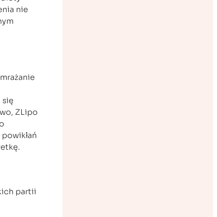
enia nie
lnym
amrażanie
 się
wo, ZLipo
do
o powikłań
etkę.
ich partii