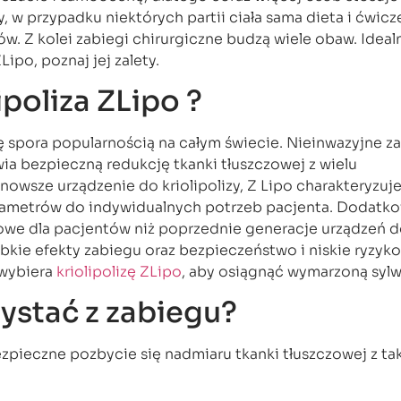
y, w przypadku niektórych partii ciała sama dieta i ćwicz
w. Z kolei zabiegi chirurgiczne budzą wiele obaw. Idea
Lipo, poznaj jej zalety.
ipoliza ZLipo ?
ę spora popularnością na całym świecie. Nieinwazyjne z
a bezpieczną redukcję tkanki tłuszczowej z wielu
jnowsze urządzenie do kriolipolizy, Z Lipo charakteryzuje
ametrów do indywidualnych potrzeb pacjenta. Dodatko
towe dla pacjentów niż poprzednie generacje urządzeń 
zybkie efekty zabiegu oraz bezpieczeństwo i niskie ryzyk
 wybiera
kriolipolizę ZLipo
, aby osiągnąć wymarzoną sylw
ystać z zabiegu?
ezpieczne pozbycie się nadmiaru tkanki tłuszczowej z tak