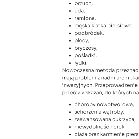
brzuch,
uda,
ramiona,
męska klatka piersiowa,
podbródek,
plecy,
bryczesy,
pośladki,
łydki.
Nowoczesna metoda przeznaczo
mają problem z nadmiarem tkan
inwazyjnych. Przeprowadzenie 
przeciwwskazań, do których na
choroby nowotworowe,
schorzenia wątroby,
zaawansowana cukrzyca,
niewydolność nerek,
ciąża oraz karmienie piers