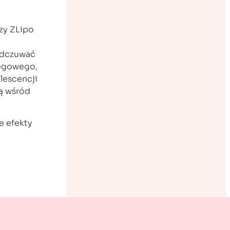
zy ZLipo
odczuwać
iegowego,
lescencji
ią wśród
e efekty