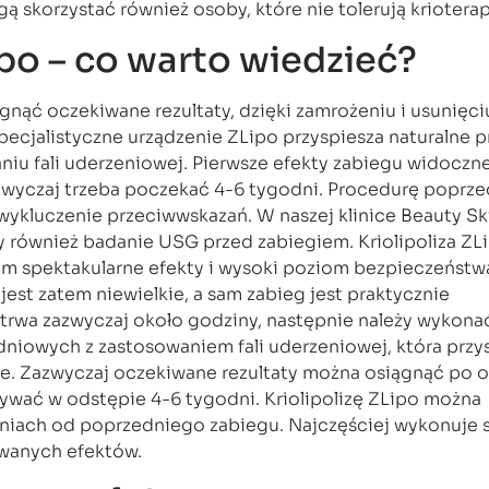
 skorzystać również osoby, które nie tolerują krioterapi
ipo – co warto wiedzieć?
ągnąć oczekiwane rezultaty, dzięki zamrożeniu i usunięci
pecjalistyczne urządzenie ZLipo przyspiesza naturalne 
niu fali uderzeniowej. Pierwsze efekty zabiegu widoczne
zwyczaj trzeba poczekać 4-6 tygodni. Procedurę poprze
wykluczenie przeciwwskazań. W naszej klinice Beauty Sk
 również badanie USG przed zabiegiem. Kriolipoliza ZLi
m spektakularne efekty i wysoki poziom bezpieczeństw
est zatem niewielkie, a sam zabieg jest praktycznie
 trwa zazwyczaj około godziny, następnie należy wykona
iowych z zastosowaniem fali uderzeniowej, która przy
e. Zazwyczaj oczekiwane rezultaty można osiągnąć po o
wać w odstępie 4-6 tygodni. Kriolipolizę ZLipo można
niach od poprzedniego zabiegu. Najczęściej wykonuje s
iwanych efektów.