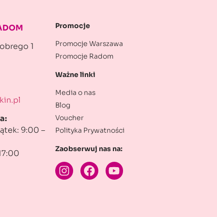
Promocje
RADOM
Promocje Warszawa
robrego 1
Promocje Radom
Ważne linki
Media o nas
in.pl
Blog
Voucher
a:
ątek: 9:00 –
Polityka Prywatności
Zaobserwuj nas na:
17:00