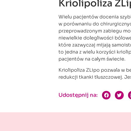
Kriolipoliza ZLi
Wielu pacjentów docenia szybk
w porównaniu do chirurgicznyc
przeprowadzonym zabiegu moż
niewielkie dolegliwości bólow
które zazwyczaj mijają samois
to jedna z wielu korzyści kriol
pacjentów na całym świecie.
Kriolipoliza ZLipo pozwala w b
redukcji tkanki tłuszczowej. Je
Udostępnij na: