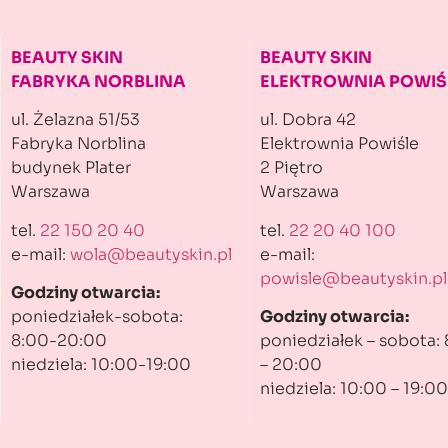
BEAUTY SKIN
BEAUTY SKIN
FABRYKA NORBLINA
ELEKTROWNIA POWIŚ
ul. Żelazna 51/53
ul. Dobra 42
Fabryka Norblina
Elektrownia Powiśle
budynek Plater
2 Piętro
Warszawa
Warszawa
tel.
22 150 20 40
tel.
22 20 40 100
e-mail:
wola@beautyskin.pl
e-mail:
powisle@beautyskin.pl
Godziny otwarcia:
poniedziałek-sobota:
Godziny otwarcia:
8:00-20:00
poniedziałek – sobota:
niedziela: 10:00-19:00
– 20:00
niedziela: 10:00 – 19:00