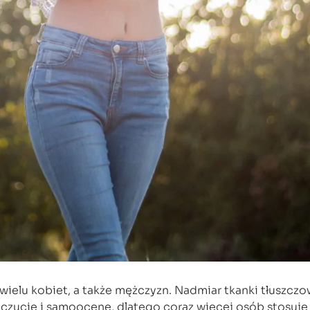
wielu kobiet, a także mężczyzn. Nadmiar tkanki tłuszczo
zucie i samoocenę, dlatego coraz więcej osób stosuje