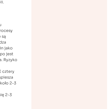
i.
u
procesy
 są
dza
in jako
po jest
a. Ryzyko
ć cztery
spiesza
koło 2-3
ię 2-3