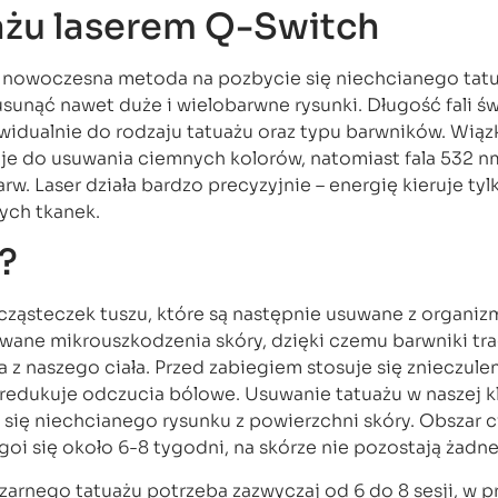
ażu laserem Q-Switch
 nowoczesna metoda na pozbycie się niechcianego tatu
 usunąć nawet duże i wielobarwne rysunki. Długość fali św
widualnie do rodzaju tatuażu oraz typu barwników. Wiązk
je do usuwania ciemnych kolorów, natomiast fala 532 n
rw. Laser działa bardzo precyzyjnie – energię kieruje tyl
ych tkanek.
r?
cząsteczek tuszu, które są następnie usuwane z organiz
owane mikrouszkodzenia skóry, dzięki czemu barwniki tr
ka z naszego ciała. Przed zabiegiem stosuje się znieczule
edukuje odczucia bólowe. Usuwanie tatuażu w naszej kl
się niechcianego rysunku z powierzchni skóry. Obszar c
i się około 6-8 tygodni, na skórze nie pozostają żadne 
zarnego tatuażu potrzeba zazwyczaj od 6 do 8 sesji, w 