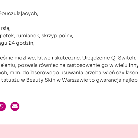
łouczulających,
rsią,
gietek, rumianek, skrzyp polny,
ągu 24 godzin,
eśnie możliwe, łatwe i skuteczne. Urządzenie Q-Switch, 
łaniu, pozwala również na zastosowanie go w wielu inn
ch, m.in. do laserowego usuwania przebarwień czy las
tatuażu w Beauty Skin w Warszawie to gwarancja najle