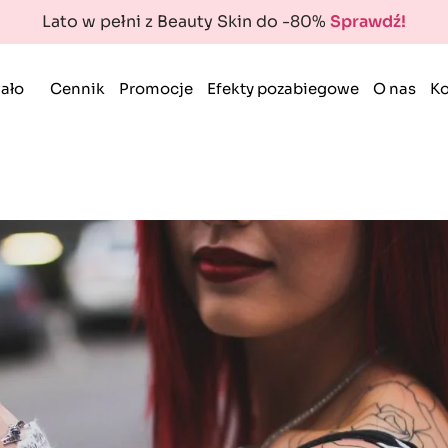
Lato w pełni z Beauty Skin do -80%
Sprawdź!
ało
Cennik
Promocje
Efekty pozabiegowe
O nas
Ko