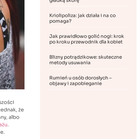
gładką skórę
Kriolipoliza: jak działa i na co
pomaga?
Jak prawidłowo golić nogi: krok
po kroku przewodnik dla kobiet
Blizny potrądzikowe: skuteczne
metody usuwania
Rumień u osób dorosłych –
objawy i zapobieganie
szości
jednak, że
ny, albo
ażu
.
e.