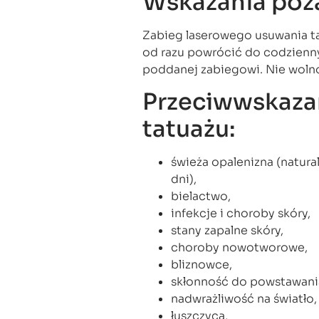
Wskazania po
Zabieg laserowego usuwania t
od razu powrócić do codzienny
poddanej zabiegowi. Nie wolno
Przeciwwskaza
tatuażu:
świeża opalenizna (natura
dni),
bielactwo,
infekcje i choroby skóry,
stany zapalne skóry,
choroby nowotworowe,
bliznowce,
skłonność do powstawani
nadwrażliwość na światło,
łuszczyca,