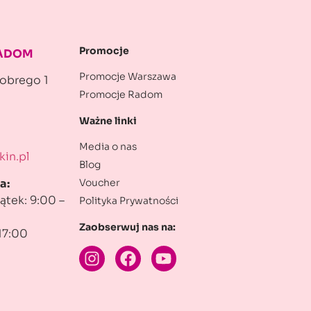
Promocje
RADOM
Promocje Warszawa
robrego 1
Promocje Radom
Ważne linki
Media o nas
in.pl
Blog
Voucher
a:
ątek: 9:00 –
Polityka Prywatności
Zaobserwuj nas na:
17:00