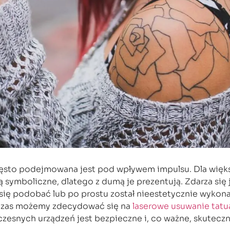
zęsto podejmowana jest pod wpływem impulsu. Dla więk
są symboliczne, dlatego z dumą je prezentują. Zdarza się 
się podobać lub po prostu został nieestetycznie wykona
wczas możemy zdecydować się na
laserowe usuwanie tatu
snych urządzeń jest bezpieczne i, co ważne, skuteczn