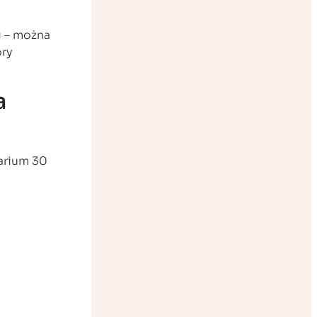
i – można
óry
a
larium 30