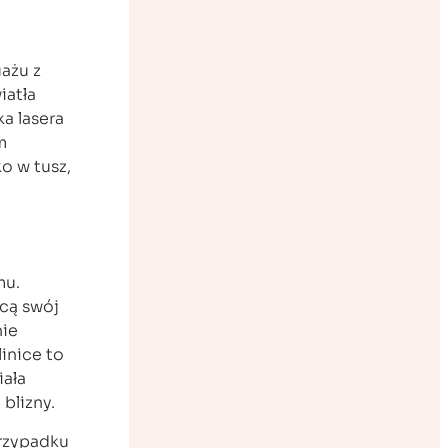
ażu z
iatła
a lasera
m
ko w tusz,
mu.
acą swój
nie
inice to
iała
blizny.
przypadku