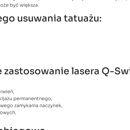
oże być większa.
ego usuwania tatuażu:
 zastosowanie lasera Q-Swi
rwień,
ijażu permanentnego,
owego zamykania naczynek,
kowych,