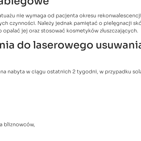
zabiegowe
atuażu nie wymaga od pacjenta okresu rekonwalescencj
ch czynności. Należy jednak pamiętać o pielęgnacji sk
 opalać jej oraz stosować kosmetyków złuszczających.
nia do laserowego usuwani
lna nabyta w ciągu ostatnich 2 tygodni, w przypadku so
a bliznowców,