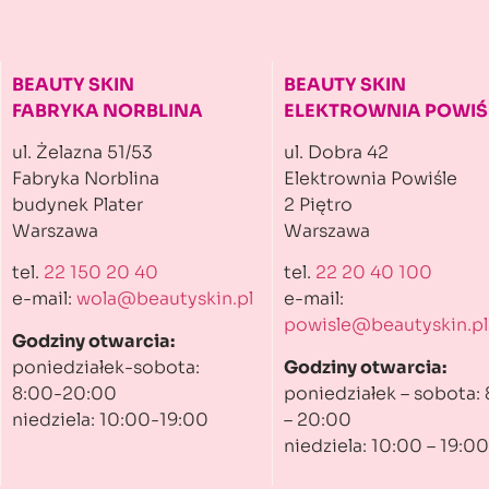
BEAUTY SKIN
BEAUTY SKIN
FABRYKA NORBLINA
ELEKTROWNIA POWIŚ
ul. Żelazna 51/53
ul. Dobra 42
Fabryka Norblina
Elektrownia Powiśle
budynek Plater
2 Piętro
Warszawa
Warszawa
tel.
22 150 20 40
tel.
22 20 40 100
e-mail:
wola@beautyskin.pl
e-mail:
powisle@beautyskin.pl
Godziny otwarcia:
poniedziałek-sobota:
Godziny otwarcia:
8:00-20:00
poniedziałek – sobota:
niedziela: 10:00-19:00
– 20:00
niedziela: 10:00 – 19:00