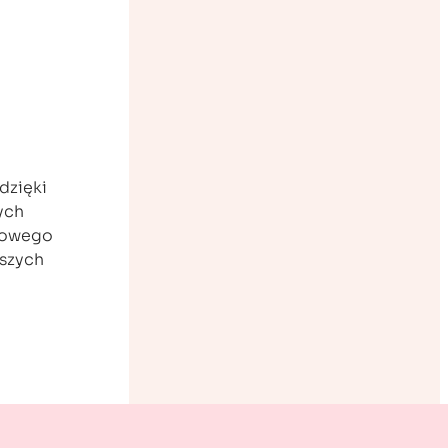
dzięki
ych
erowego
pszych