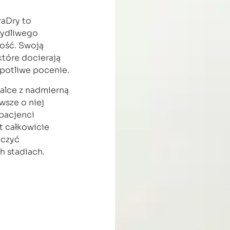
raDry to
tydliwego
wość. Swoją
które docierają
opotliwe pocenie.
alce z nadmierną
wsze o niej
 pacjenci
st całkowicie
eczyć
h stadiach.