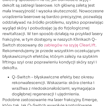
dekolt są zabiegi laserowe. Ich główną zaletą jest
mała inwazyjność i wysoka skuteczność. Nowoczesne
urządzenia laserowe są bardzo precyzyjne, pozwalają
oddziaływać na źródło problemu, szybko poprawiając
wygląd skóry i pobudzając ją do fizjologicznej
rewitalizacji. W ten sposób działają na przykład lasery
frakcyjne, w tym dostępny w naszych Klinikach Q-
Switch stosowany do
zabiegów na szyję ClearLift
.
Rekomendujemy je przede wszystkim oczekującym
błyskawicznych efektów, którym zależy na szybkim
liftingu szyi oraz poprawieniu kondycji skóry szyi i
dekoltu.
Q-Switch – błyskawiczne efekty bez okresu
rekonwalescencji. Wskazania: skóra cienka i
wrażliwa z niedoskonałościami, wymagająca
dogłębnej regeneracji i ujędrnienia.
Podobne zastosowanie ma laser frakcyjny Emerge,
który tak, jak Q-Switch wywołuje kontrolowane