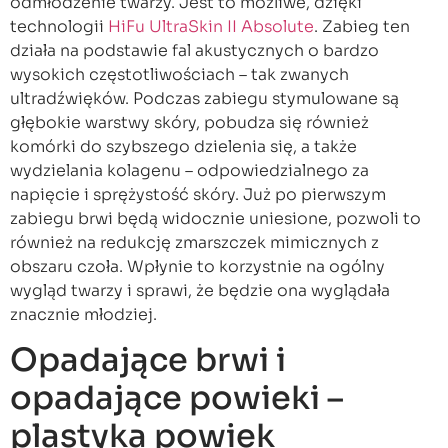
odmłodzenie twarzy. Jest to możliwe, dzięki
technologii
HiFu UltraSkin II Absolute
. Zabieg ten
działa na podstawie fal akustycznych o bardzo
wysokich częstotliwościach – tak zwanych
ultradźwięków. Podczas zabiegu stymulowane są
głębokie warstwy skóry, pobudza się również
komórki do szybszego dzielenia się, a także
wydzielania kolagenu – odpowiedzialnego za
napięcie i sprężystość skóry. Już po pierwszym
zabiegu brwi będą widocznie uniesione, pozwoli to
również na redukcję zmarszczek mimicznych z
obszaru czoła. Wpłynie to korzystnie na ogólny
wygląd twarzy i sprawi, że będzie ona wyglądała
znacznie młodziej.
Opadające brwi i
opadające powieki –
plastyka powiek