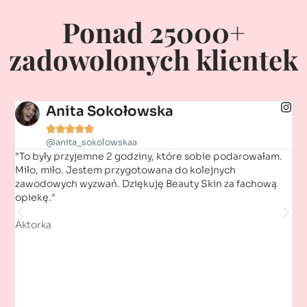
Ponad 25000+
zadowolonych klientek
Anita Sokołowska





@anita_sokolowskaa
"To były przyjemne 2 godziny, które sobie podarowałam.
"D
Miło, miło. Jestem przygotowana do kolejnych
(..
zawodowych wyzwań. Dziękuję Beauty Skin za fachową
"bu
opiekę."
ul
Aktorka
Ko