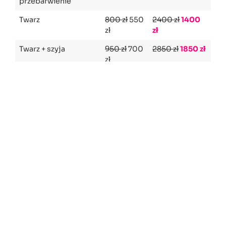
przebarwienie
Twarz
800 zł
550
2400 zł
1400
zł
zł
Twarz + szyja
950 zł
700
2850 zł
1850 zł
zł
Twarz + szyja + dekolt
1200 zł
3600 zł
2300
900 zł
zł
Szyja lub dekolt
700 zł
450
2100 zł
1000 zł
zł
Plecy
1000 zł
3000 zł
2000
750 zł
zł