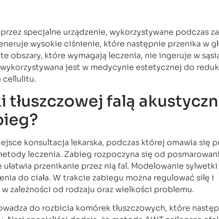
 przez specjalne urządzenie, wykorzystywane podczas z
neruje wysokie ciśnienie, które następnie przenika w głą
a te obszary, które wymagają leczenia, nie ingeruje w sąs
a wykorzystywana jest w medycynie estetycznej do redukc
cellulitu.
 tłuszczowej falą akustyczn
bieg?
jsce konsultacja lekarska, podczas której omawia się p
 metody leczenia. Zabieg rozpoczyna się od posmarowani
 ułatwia przenikanie przez nią fal. Modelowanie sylwetk
enia do ciała. W trakcie zabiegu można regulować siłę i
 w zależności od rodzaju oraz wielkości problemu.
rowadza do rozbicia komórek tłuszczowych, które następ