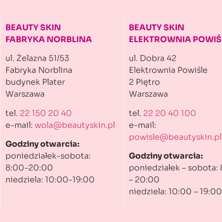
BEAUTY SKIN
BEAUTY SKIN
FABRYKA NORBLINA
ELEKTROWNIA POWIŚ
ul. Żelazna 51/53
ul. Dobra 42
Fabryka Norblina
Elektrownia Powiśle
budynek Plater
2 Piętro
Warszawa
Warszawa
tel.
22 150 20 40
tel.
22 20 40 100
e-mail:
wola@beautyskin.pl
e-mail:
powisle@beautyskin.pl
Godziny otwarcia:
poniedziałek-sobota:
Godziny otwarcia:
8:00-20:00
poniedziałek – sobota:
niedziela: 10:00-19:00
– 20:00
niedziela: 10:00 – 19:00