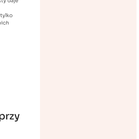
kty daje
tylko
oich
przy