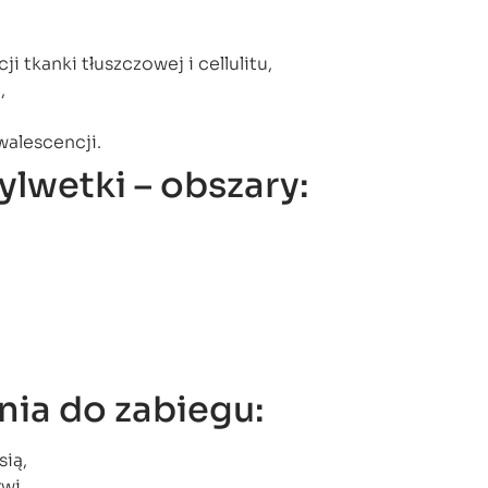
 tkanki tłuszczowej i cellulitu,
,
alescencji.
lwetki – obszary:
ia do zabiegu:
sią,
wi,