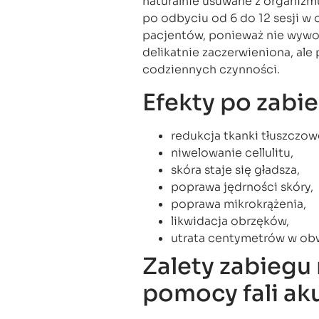
naturalnie usuwane z organizmu
po odbyciu od 6 do 12 sesji w 
pacjentów, ponieważ nie wywoł
delikatnie zaczerwieniona, al
codziennych czynności.
Efekty po zabi
redukcja tkanki tłuszczo
niwelowanie cellulitu,
skóra staje się gładsza,
poprawa jędrności skóry,
poprawa mikrokrążenia,
likwidacja obrzęków,
utrata centymetrów w obw
Zalety zabiegu 
pomocy fali ak