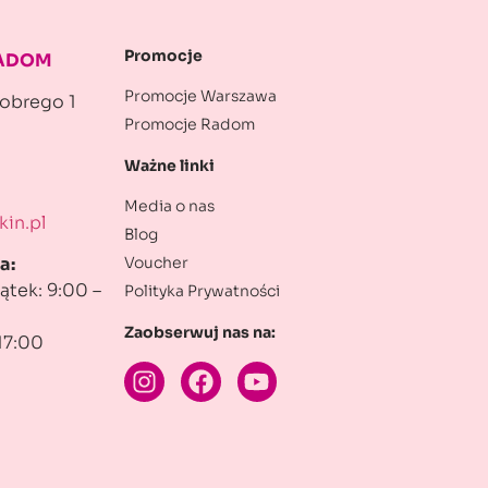
Promocje
RADOM
Promocje Warszawa
robrego 1
Promocje Radom
Ważne linki
Media o nas
in.pl
Blog
Voucher
a:
ątek: 9:00 –
Polityka Prywatności
Zaobserwuj nas na:
17:00