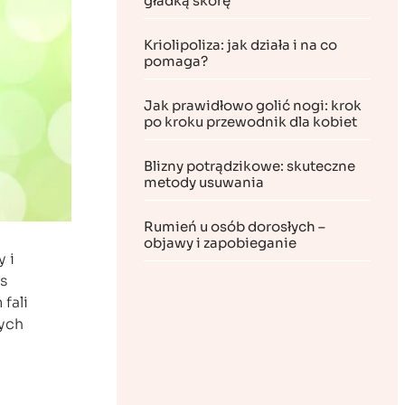
gładką skórę
Kriolipoliza: jak działa i na co
pomaga?
Jak prawidłowo golić nogi: krok
po kroku przewodnik dla kobiet
Blizny potrądzikowe: skuteczne
metody usuwania
Rumień u osób dorosłych –
objawy i zapobieganie
 i
s
fali
cych