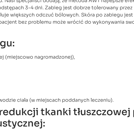
. Nasi specjaliści dodają, że metoda AWT najlepsze efe
odstępach 3-4 dni. Zabieg jest dobrze tolerowany przez
uje większych odczuć bólowych. Skóra po zabiegu jest 
e pacjent bez problemu może wrócić do wykonywania sw
egu:
wej (miejscowo nagromadzonej),
odzie ciała (w miejscach poddanych leczeniu).
redukcji tkanki tłuszczowej 
ustycznej: