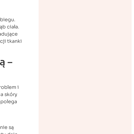
abiegu.
b ciała.
iadujące
ji tkanki
ą –
roblem i
a skóry
i polega
nie są