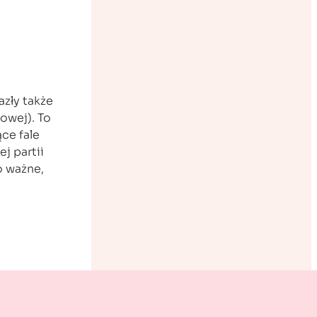
azły także
owej). To
ce fale
j partii
o ważne,