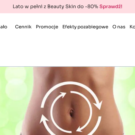
Lato w pełni z Beauty Skin do -80%
Sprawdź!
ało
Cennik
Promocje
Efekty pozabiegowe
O nas
Ko