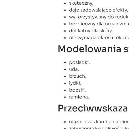
skuteczny,
daje zadowalające efekty,
wykorzystywany do redukcji
bezpieczny dla organizmu
delikatny dla skóry,
nie wymaga okresu rekonw
Modelowania sy
pośladki,
uda,
brzuch,
łydki,
boczki,
ramiona.
Przeciwwskazan
ciąża i czas karmienia pier
zaburzenia krzepliwości kr