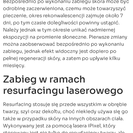
Bezpośrednio po wykonaniu zabiegu skóra może być
odrobinę zaczerwieniona, czemu może towarzyszyć
pieczenie, okres rekonwalescencji zajmuje około 7
dni, po tym czasie dolegliwości powinny ustąpić.
Należy jednak w tym okresie unikać nadmiernej
ekspozycji na promienie słoneczne. Pierwsze zmiany
można zaobserwować bezpośrednio po wykonaniu
zabiegu, jednak efekt widoczny jest dopiero po
pełnej regeneracji skóry, a zatem po upływie kilku
miesięcy.
Zabieg w ramach
resurfacingu laserowego
Resurfacing stosuje się przede wszystkim w obrębie
twarzy, szyi oraz dekoltu, choć niekiedy używa się go
także w przypadku skóry na innych obszarach ciała.
Wykonywany jest za pomocą lasera iPixel, który
stosowany jest nie tylko do resurfacingu twarzy, ale