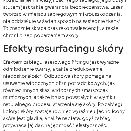
Poza brakiem inwazyjności tego zabiegu, jego dużym
atutem jest także gwarancja bezpieczeństwa. Laser
tworząc w miejscu zabiegowym mikrouszkodzenia,
nie oddziałuje w żaden sposób na sąsiednie tkanki.
To znacznie skraca czas rekonwalescencji, a także
chroni przed poparzeniem skóry.
Efekty resurfacingu skóry
Efektem zabiegu laserowego liftingu jest wyraźne
odmłodzenie twarzy, a także zredukowanie
niedoskonałości. Odbudowa skóry pomaga na
usuwanie widocznych blizn potrądzikowych, jak
również innych skaz, widocznych zmarszczek
mimicznych, a także bruzd powstałych w wyniku
naturalnego procesu starzenia się skóry. Po zabiegu
koloryt skóry zostaje również wyraźnie ujednolicony,
skóra jest gładka, a także napięta, gdyż zabieg
przywraca jej dawną jędrność i elastyczność.