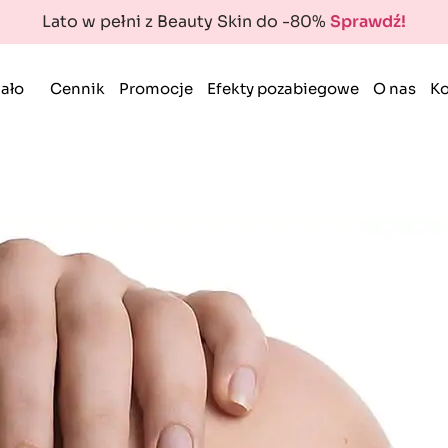
Lato w pełni z Beauty Skin do -80%
Sprawdź!
ało
Cennik
Promocje
Efekty pozabiegowe
O nas
Ko