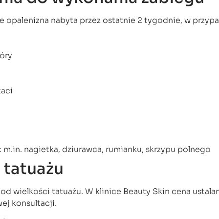
e opalenizna nabyta przez ostatnie 2 tygodnie, w przyp
kóry
taci
: m.in. nagietka, dziurawca, rumianku, skrzypu polnego
 tatuażu
od wielkości tatuażu. W klinice Beauty Skin cena ustalan
j konsultacji.