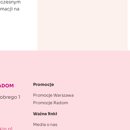
woczesnym
macji na
Promocje
RADOM
Promocje Warszawa
robrego 1
Promocje Radom
Ważne linki
Media o nas
in.pl