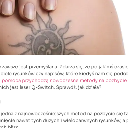
 zawsze jest przemyślana. Zdarza się, że po jakimś czasie
ciele rysunków czy napisów, które kiedyś nam się podob
Z pomocą przychodzą nowoczesne metody na pozbycie 
nich jest laser Q-Switch. Sprawdź, jak działa?
h
jedna z najnowocześniejszych metod na pozbycie się ta
unięcie nawet tych dużych i wielobarwnych rysunków, a 
ch blizn.