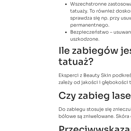
Wszechstronne zastosowan
tatuaży. To również dosko
sprawdza się np. przy us
permanentnego.
Bezpieczeństwo – usuwany 
uszkodzone.
Ile zabiegów j
tatuaż?
Eksperci z Beauty Skin podkreś
zależy od jakości i głębokości 
Czy zabieg las
Do zabiegu stosuje się zniecz
bólowe są zniwelowane. Skóra g
Przeciwwskaza