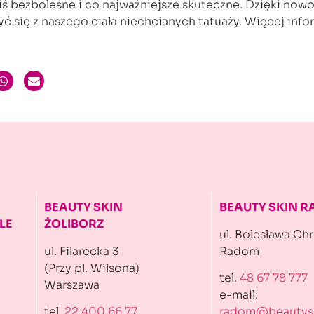
ś bezbolesne i co najważniejsze skuteczne. Dzięki no
ię z naszego ciała niechcianych tatuaży. Więcej infor
BEAUTY SKIN
BEAUTY SKIN 
LE
ŻOLIBORZ
ul. Bolesława Ch
ul. Filarecka 3
Radom
(Przy pl. Wilsona)
tel.
48 67 78 777
Warszawa
e-mail:
tel.
22 400 66 77
radom@beautysk