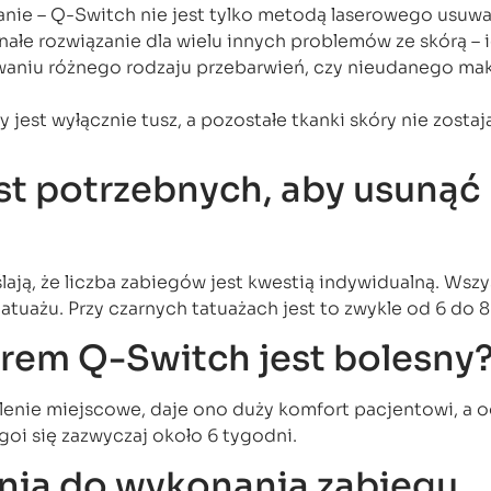
ie – Q-Switch nie jest tylko metodą laserowego usuwa
nałe rozwiązanie dla wielu innych problemów ze skórą – 
uwaniu różnego rodzaju przebarwień, czy nieudanego mak
jest wyłącznie tusz, a pozostałe tkanki skóry nie zostaj
est potrzebnych, aby usunąć
lają, że liczba zabiegów jest kwestią indywidualną. Wsz
tatuażu. Przy czarnych tatuażach jest to zwykle od 6 do 8 
erem Q-Switch jest bolesny
ulenie miejscowe, daje ono duży komfort pacjentowi, a 
oi się zazwyczaj około 6 tygodni.
nia do wykonania zabiegu