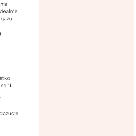
nia
idealnie
ijażu
ą
ystko
serii.
?
odczucia