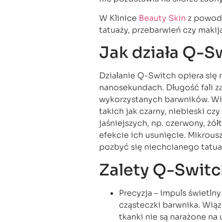
W Klinice
Beauty Skin
z powodz
tatuaży, przebarwień czy maki
Jak działa Q-S
Działanie Q-Switch opiera się n
nanosekundach. Długość fali za
wykorzystanych barwników. Wi
takich jak czarny, niebieski cz
jaśniejszych, np. czerwony, żó
efekcie ich usunięcie. Mikrou
pozbyć się niechcianego tatua
Zalety Q-Swit
Precyzja – impuls świetlny
cząsteczki barwnika. Wiąz
tkanki nie są narażone na