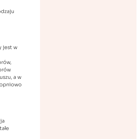
odzaju
y jest w
orów,
lorów
uszu, a w
stopniowo
ja
tałe