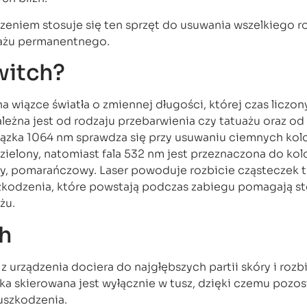
eniem stosuje się ten sprzęt do usuwania wszelkiego r
jażu permanentnego.
witch?
a wiązce światła o zmiennej długości, której czas liczon
leżna jest od rodzaju przebarwienia czy tatuażu oraz od
ązka 1064 nm sprawdza się przy usuwaniu ciemnych kol
y zielony, natomiast fala 532 nm jest przeznaczona do ko
łty, pomarańczowy. Laser powoduje rozbicie cząsteczek t
szkodzenia, które powstają podczas zabiegu pomagają 
żu.
ch
 z urządzenia dociera do najgłębszych partii skóry i rozbi
ka skierowana jest wyłącznie w tusz, dzięki czemu pozos
 uszkodzenia.