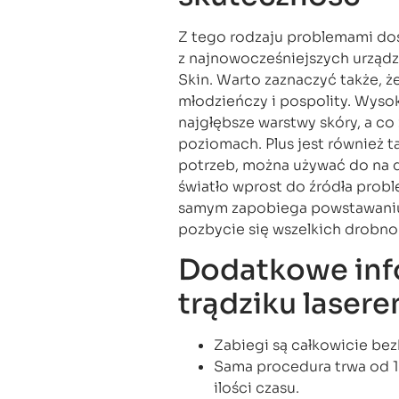
Z tego rodzaju problemami dos
z najnowocześniejszych urządze
Skin. Warto zaznaczyć także, ż
młodzieńczy i pospolity. Wysoka
najgłębsze warstwy skóry, a co
poziomach. Plus jest również t
potrzeb, można używać do na de
światło wprost do źródła proble
samym zapobiega powstawaniu 
pozbycie się wszelkich drobno
Dodatkowe info
trądziku laser
Zabiegi są całkowicie bez
Sama procedura trwa od 1
ilości czasu.