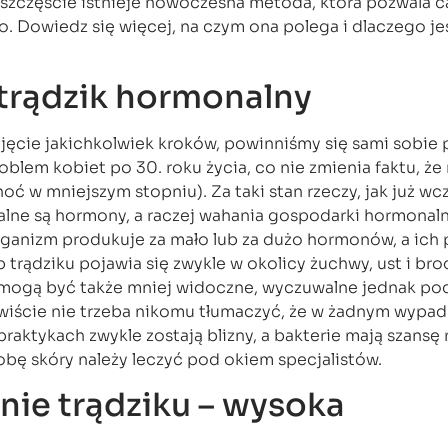
a szczęście istnieje nowoczesna metoda, która pozwala c
. Dowiedz się więcej, na czym ona polega i dlaczego je
trądzik hormonalny
ęcie jakichkolwiek kroków, powinniśmy się sami sobie p
oblem kobiet po 30. roku życia, co nie zmienia faktu, ż
oć w mniejszym stopniu). Za taki stan rzeczy, jak już wc
lne są hormony, a raczej wahania gospodarki hormonaln
organizm produkuje za mało lub za dużo hormonów, a ich
p trądziku pojawia się zwykle w okolicy żuchwy, ust i bro
 mogą być także mniej widoczne, wyczuwalne jednak po
iście nie trzeba nikomu tłumaczyć, że w żadnym wypad
praktykach zwykle zostają blizny, a bakterie mają szansę 
robę skóry należy leczyć pod okiem specjalistów.
nie trądziku – wysoka