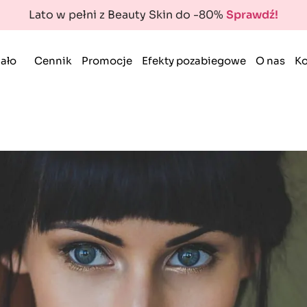
Lato w pełni z Beauty Skin do -80%
Sprawdź!
ało
Cennik
Promocje
Efekty pozabiegowe
O nas
Ko