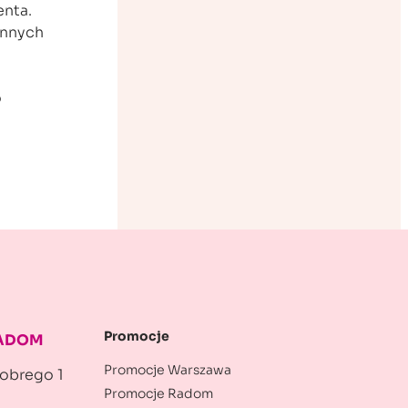
enta.
innych
.
o
Promocje
RADOM
Promocje Warszawa
robrego 1
Promocje Radom