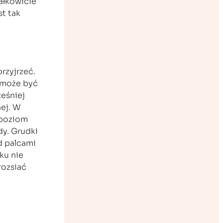
ałkowicie
st tak
rzyjrzeć.
e może być
ześniej
ej. W
 poziom
dy. Grudki
d palcami
ku nie
rozsiać