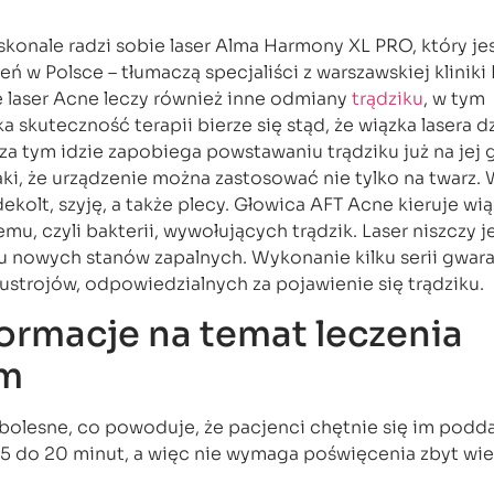
konale radzi sobie laser Alma Harmony XL PRO, który je
ń w Polsce – tłumaczą specjaliści z warszawskiej kliniki
e laser Acne leczy również inne odmiany
trądziku
, w tym
 skuteczność terapii bierze się stąd, że wiązka lasera dz
 za tym idzie zapobiega powstawaniu trądziku już na jej
aki, że urządzenie można zastosować nie tylko na twarz.
kolt, szyję, a także plecy. Głowica AFT Acne kieruje wi
mu, czyli bakterii, wywołujących trądzik. Laser niszczy j
nowych stanów zapalnych. Wykonanie kilku serii gwara
ustrojów, odpowiedzialnych za pojawienie się trądziku.
rmacje na temat leczenia
em
bolesne, co powoduje, że pacjenci chętnie się im podda
5 do 20 minut, a więc nie wymaga poświęcenia zbyt wiel