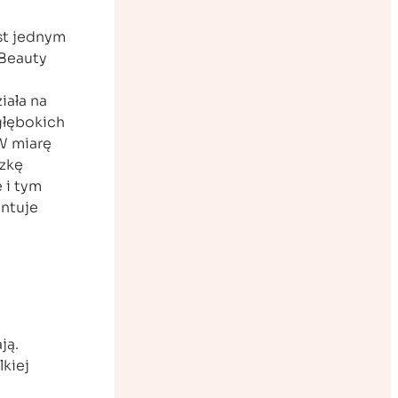
st jednym
 Beauty
iała na
 głębokich
 W miarę
ązkę
e i tym
ntuje
ją.
kiej