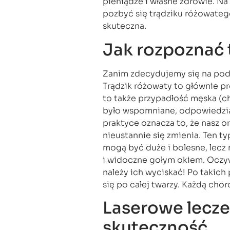
pieniądze i własne zdrowie. N
pozbyć się trądziku różowatego
skuteczna.
Jak rozpoznać 
Zanim zdecydujemy się na podj
Trądzik różowaty to głównie pr
to także przypadłość męska (ch
było wspomniane, odpowiedzia
praktyce oznacza to, że nasz 
nieustannie się zmienia. Ten ty
mogą być duże i bolesne, lecz
i widoczne gołym okiem. Oczyw
należy ich wyciskać! Po takich 
się po całej twarzy. Każdą cho
Laserowe lecze
skuteczność