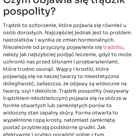
pospolity?
Trądzik to schorzenie, które pojawia się również u
osób dorosłych. Najczęściej jednak jest to problem
nastolatków i wynika ze zmian hormonalnych.
NIezależnie od przyczyny pojawienia się
trądziku
,
należy jak najszybciej podjąć leczenie, gdyż to może
uchronić nas przed bliznami i przebarwieniami,
które trudno usunąć. Wągry i krostki, które
pojawiają się na naszej twarzy to nieestetyczna
dolegliwość, zwłaszcza, że objawy są widoczne na
twarzy, szyi i dekolcie. Trądzik pospolity (nazywany
trądzikiem młodzieńczym) pojawia się na skórze w
formie otwartych lub zamkniętych porów to
widoczny stan zapalny skóry. Forma otwarta to
wypełnione ropą krosty, natomiast zamkniętą
postać przybierają podskórne grudki. Jak
efektywnie i szybko poradzić sobie z tym