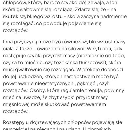
chłopców, którzy bardzo szybko dojrzewają, a ich
skóra gwałtownie się rozciąga. Zdarza się, że – na
skutek szybkiego wzrostu – skóra zaczyna nadmiernie
się rozciągać, co powoduje pojawianie się
rozstępów.
Inną przyczyną może być również szybki wzrost masy
ciała, a także… ćwiczenia na siłowni. W sytuacji, gdy
następuje szybki przyrost masy (niezależnie od tego,
czy są to mięśnie, czy też tkanka tłuszczowa), skóra
musi gwałtownie się rozciągać. W efekcie dochodzi
do jej uszkodzeń, których następstwem może być
powstawanie nieestetycznych „pęknięć”, czyli
rozstępów. Osoby, które regularnie trenują, powinny
mieć na uwadze, że zbyt szybki przyrost masy
mięśniowej może skutkować powstawaniem
rozstępów.
Rozstępy u dojrzewających chłopców pojawiają się
najczęściej na plecach i na udach. U dorosłych