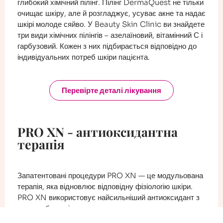
глибокий хімічний пілінг. Пілінг DermaQuest не тільки
очищає шкіру, але й розгладжує, усуває акне та надає
шкірі молоде сяйво. У Beauty Skin Clinic ви знайдете
три види хімічних пілінгів – азелаїновий, вітамінний С і
гарбузовий. Кожен з них підбирається відповідно до
індивідуальних потреб шкіри пацієнта.
Перевірте деталі лікування
PRO XN - антиоксидантна
терапія
Запатентовані процедури PRO XN — це модульована
терапія, яка відновлює відповідну фізіологію шкіри.
PRO XN використовує найсильніший антиоксидант з
коли-небудь відкритих
у вигляді ксантогумолового комплексу. Він