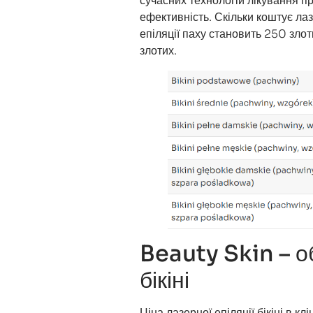
сучасних технологій лікування п
ефективність. Скільки коштує лаз
епіляції паху становить 250 злот
злотих.
Beauty Skin – о
бікіні
Ціна лазерної епіляції бікіні в к