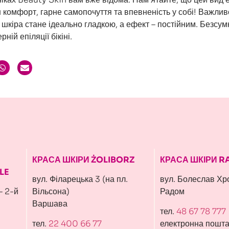
ш комфорт, гарне самопочуття та впевненість у собі! Важлив
 шкіра стане ідеально гладкою, а ефект – постійним. Безсум
ній епіляції бікіні.
КРАСА ШКІРИ ŻOLIBORZ
КРАСА ШКІРИ 
LE
вул. Філарецька 3 (на пл.
вул. Болеслав Хр
– 2-й
Вільсона)
Радом
Варшава
тел.
48 67 78 777
тел.
22 400 66 77
електронна пошта