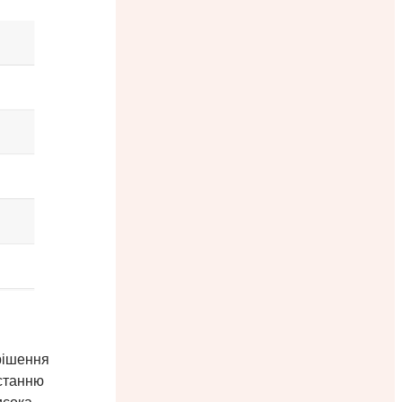
рішення
истанню