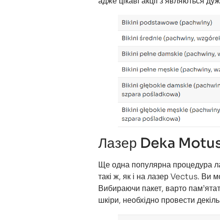
адже цікаві акції з’являються дуж
Лазер Deka Motu
Ще одна популярна процедура лазе
такі ж, як і на лазер Vectus. Ви
Вибираючи пакет, варто пам’ятат
шкіри, необхідно провести декіл