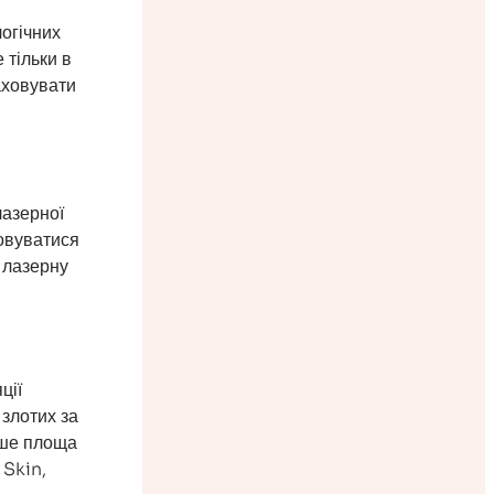
логічних
 тільки в
раховувати
лазерної
товуватися
а лазерну
ції
 злотих за
ьше площа
 Skin,