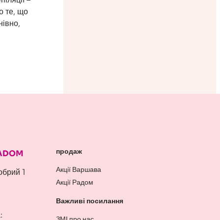
о те, що
нівно,
продаж
RADOM
Акції Варшава
обрий 1
Акції Радом
Важливі посилання
:
ЗМІ про нас