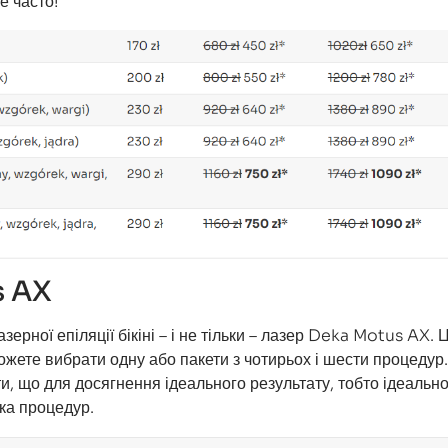
е часто!
s AX
рної епіляції бікіні – і не тільки – лазер Deka Motus AX. Ц
 можете вибрати одну або пакети з чотирьох і шести процедур.
и, що для досягнення ідеального результату, тобто ідеально
ька процедур.