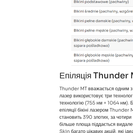
Епіляція Thunder
Thunder MT вважається одним з
лазер використовує три технолог
технологію (755 нм + 1064 нм). 
епіляції бікіні лазером Thunder
становить 390 злотих, за чотири
більше площа піддається видален
Skin багато цікавих акцій, які ід