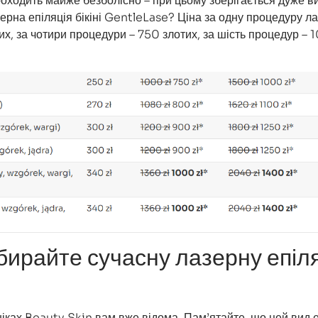
роходить майже безболісно – при цьому зберігається дуже в
ерна епіляція бікіні GentleLase? Ціна за одну процедуру л
их, за чотири процедури – 750 злотих, за шість процедур –
бирайте сучасну лазерну епіл
лініках Beauty Skin вам вже відома. Пам’ятайте, що цей вид е