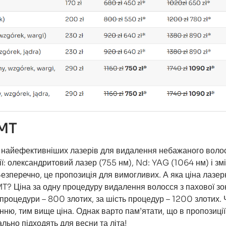
 MT
 найефективніших лазерів для видалення небажаного воло
ії: олександритовий лазер (755 нм), Nd: YAG (1064 нм) і зм
Безперечно, це пропозиція для вимогливих. А яка ціна лазер
 MT? Ціна за одну процедуру видалення волосся з пахової зо
 процедури – 800 злотих, за шість процедур – 1200 злотих.
ню, тим вище ціна. Однак варто пам’ятати, що в пропозиці
еально підходять для весни та літа!