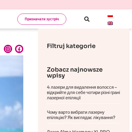
Призначати зустріч
Filtruj kategorie
Zobacz najnowsze
wpisy
4 лазери для видалення волосся –
відкрийте для себе чотири різні грані
лазерної епіляції
Чому варто вибрати лазерну
епіляцію? Як виглядає лікування?
Лазер Alma Harmony XL PRO-