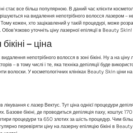
кіні стає все більш популярною. В даний час клієнти космето
ирішуються на видалення непотрібного волосся лазером – не
их. Тому кожен, хто зацікавлений у такій процедурі, може роз
ії. Обов’язково уточніть ціну лазерної епіляції в Beauty Skin!
бікіні – ціна
 видалення непотрібного волосся в зоні бікіні. Ну а на ціну 
кторів – в тому числі і те, яка техніка депіляції буде викорис
лити волоски. У косметологічних клініках Beauty Skin ціни н
лікування є лазер Вектус. Тут ціна однієї процедури депіля
х. Базове бікіні, де проводиться депіляція паху, коштує 170
отири процедури та 650 злотих за шість процедур. Чим біл
егулярно перевіряти ціну на лазерну епіляцію бікіні в Beauty