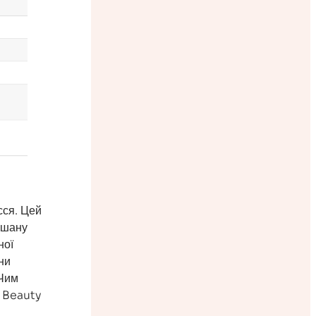
сся. Цей
ішану
ної
ни
 Чим
ї Beauty