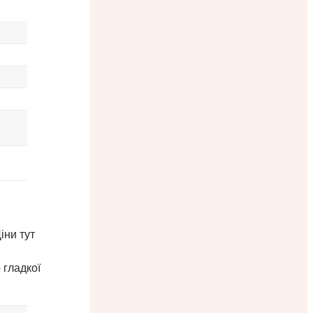
іни тут
 гладкої