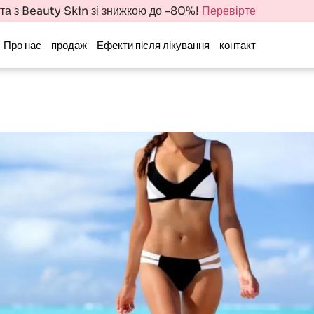
іта з Beauty Skin зі знижкою до -80%!
Перевірте
Про нас
продаж
Ефекти після лікування
контакт