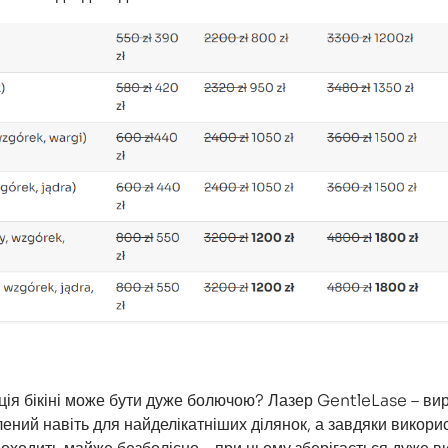
ція бікіні може бути дуже болючою? Лазер GentleLase – ви
лений навіть для найделікатніших ділянок, а завдяки викор