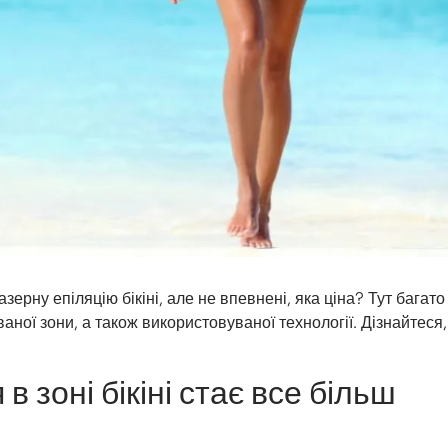
зерну епіляцію бікіні, але не впевнені, яка ціна? Тут багат
ваної зони, а також використовуваної технології. Дізнайтеся,
в зоні бікіні стає все більш