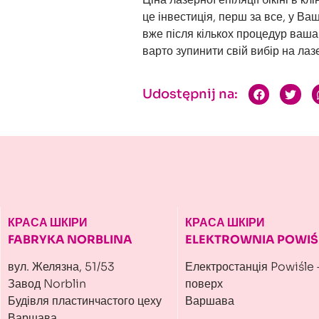
це інвестиція, перш за все, у Ва
вже після кількох процедур ваша
варто зупинити свій вибір на лазер
Udostępnij na:
КРАСА ШКІРИ
КРАСА ШКІРИ
FABRYKA NORBLINA
ELEKTROWNIA POWIŚ
вул. Желязна, 51/53
Електростанція Powiśle 
Завод Norblin
поверх
Будівля пластинчастого цеху
Варшава
Варшава