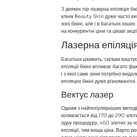
З деяких пір лазерна епіляція бі
клінік Beauty Skin дуже часто в
зоні бікіні, але і в багатьох інш
на конкурентні ціни та цікаві акц
Лазерна епіляція 
Багатьох цікавить, скільки коштує
епіляції бікіні впливає багато фа
і з якої саме зони потрібно вида
епіляцію бікіні дуже різноманітні.
Вектус лазер
Одним з найпопулярніших методів 
коливається від 170 до 290 злоти
одну процедуру, 450 злотих за ч
епіляції, тим вища ціна. Варто р