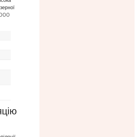
исока
азерної
 1000
яцію
піляції –