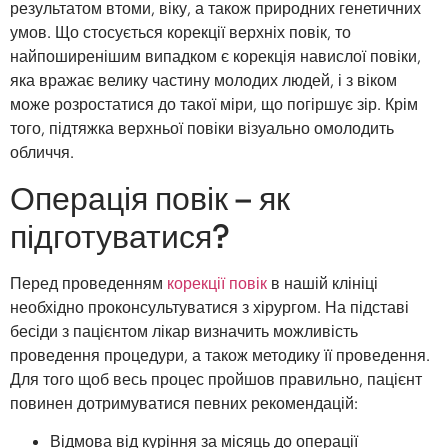
результатом втоми, віку, а також природних генетичних
умов. Що стосується корекції верхніх повік, то
найпоширенішим випадком є корекція навислої повіки,
яка вражає велику частину молодих людей, і з віком
може розростатися до такої міри, що погіршує зір. Крім
того, підтяжка верхньої повіки візуально омолодить
обличчя.
Операція повік – як
підготуватися?
Перед проведенням
корекції повік
в нашій клініці
необхідно проконсультуватися з хірургом. На підставі
бесіди з пацієнтом лікар визначить можливість
проведення процедури, а також методику її проведення.
Для того щоб весь процес пройшов правильно, пацієнт
повинен дотримуватися певних рекомендацій:
Відмова від куріння за місяць до операції