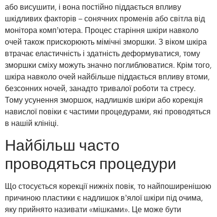
або висушити, і вона постійно піддається впливу
шкідливих факторів – сонячних променів або світла від
монітора комп’ютера. Процес старіння шкіри навколо
очей також прискорюють мімічні зморшки. З віком шкіра
втрачає еластичність і здатність деформуватися, тому
зморшки сміху можуть значно поглиблюватися. Крім того,
шкіра навколо очей найбільше піддається впливу втоми,
безсонних ночей, занадто тривалої роботи та стресу.
Тому усунення зморшок, надлишків шкіри або корекція
навислої повіки є частими процедурами, які проводяться
в нашій клініці.
Найбільш часто
проводяться процедури
Що стосується корекції нижніх повік, то найпоширенішою
причиною пластики є надлишок в’ялої шкіри під очима,
яку прийнято називати «мішками». Це може бути