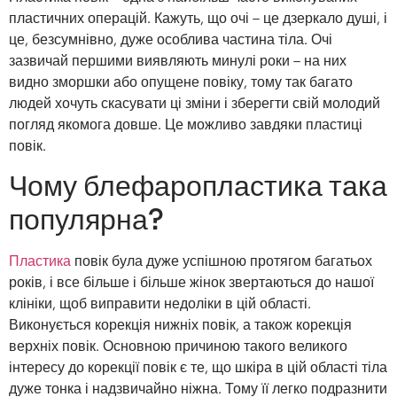
пластичних операцій. Кажуть, що очі – це дзеркало душі, і
це, безсумнівно, дуже особлива частина тіла. Очі
зазвичай першими виявляють минулі роки – на них
видно зморшки або опущене повіку, тому так багато
людей хочуть скасувати ці зміни і зберегти свій молодий
погляд якомога довше. Це можливо завдяки пластиці
повік.
Чому блефаропластика така
популярна?
Пластика
повік була дуже успішною протягом багатьох
років, і все більше і більше жінок звертаються до нашої
клініки, щоб виправити недоліки в цій області.
Виконується корекція нижніх повік, а також корекція
верхніх повік. Основною причиною такого великого
інтересу до корекції повік є те, що шкіра в цій області тіла
дуже тонка і надзвичайно ніжна. Тому її легко подразнити