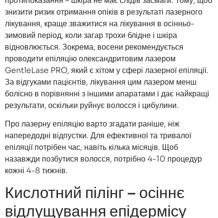
протипоказання – шкіра не має слідів засмаги. Тому, щоб
знизити ризик отримання опіків в результаті лазерного
лікування, краще зважитися на лікування в осінньо-
зимовий період, коли загар трохи блідне і шкіра
відновлюється. Зокрема, восени рекомендується
проводити епіляцію олександритовим лазером
GentleLase PRO, який є хітом у сфері лазерної епіляції.
За відгуками пацієнтів, лікування цим лазером менш
болісно в порівнянні з іншими апаратами і дає найкращі
результати, оскільки руйнує волосся і цибулини.
Про лазерну епіляцію варто згадати раніше, ніж
напередодні відпустки. Для ефективної та тривалої
епіляції потрібен час, навіть кілька місяців. Щоб
назавжди позбутися волосся, потрібно 4-10 процедур
кожні 4-8 тижнів.
Кислотний пілінг – осіннє
відлущування епідермісу