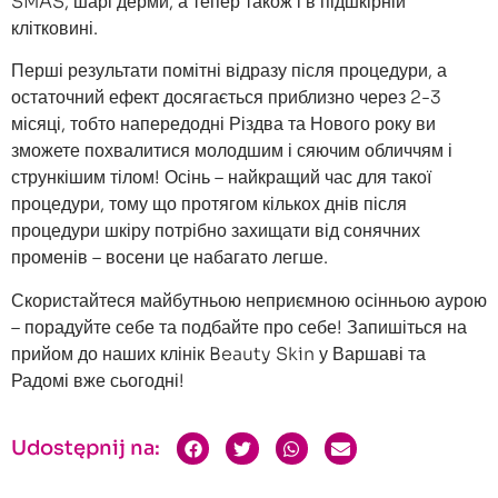
SMAS, шарі дерми, а тепер також і в підшкірній
клітковині.
Перші результати помітні відразу після процедури, а
остаточний ефект досягається приблизно через 2-3
місяці, тобто напередодні Різдва та Нового року ви
зможете похвалитися молодшим і сяючим обличчям і
стрункішим тілом! Осінь – найкращий час для такої
процедури, тому що протягом кількох днів після
процедури шкіру потрібно захищати від сонячних
променів – восени це набагато легше.
Скористайтеся майбутньою неприємною осінньою аурою
– порадуйте себе та подбайте про себе! Запишіться на
прийом до наших клінік Beauty Skin у Варшаві та
Радомі вже сьогодні!
Udostępnij na: