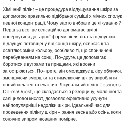
Хімічний пілінг – це процедура відлущування шкіри за
допомогою правильно підібраної суміші хімічних сполук
певної концентрації. Чому варто вибрати це лікування?
Перш за все, це сенсаційно допомагає шкірі
повернутися до гарної форми після літа та відпустки –
відлущує потовщену від сонця шкіру, освіжає її та
освітлює зміни кольору, особливо ті, що спричинені
перебуванням на сонці. По-друге, це допомагає
боротися з вуграми та прищами, які восени
загострюються. По-третє, він омолоджує шкіру обличчя,
зменшуючи зморшки та стимулюючи шкіру виробляти
новий колаген та еластин. Лікувальний пілінг Jessner’s
DermaQuest, що складається з резорцину, молочної та
саліцилової кислот, дозволяє ефективно усунути
найпопулярніші недоліки шкіри. Ідеальний час для
проведення пілінгу шкіри – рання весна або осінь, коли
сонячне випромінювання помірне.