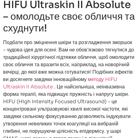
HIFU Ultraskin II Absolute
– омолодьте своє обличчя та
схуднути!
Подбати про зміцнення шкіри та розгладження зморшок
– чудова ідея для осені. Вам не обов’язково тягнутися до
традиційної хірургічної підтяжки обличчя, щоб омолодити
своє обличчя та вразити всіх, наприклад, на новорічній
вечірці, до якої вже можна готуватися! Подібних ефектів
ви досягнете завдяки інноваційному
методу HIFU
Ultraskin II Absolute
. Це найсильніша, неінвазивна
форма терапії, яка підвищує пружність і напругу шкіри.
HIFU (High Intensity Focused Ultrasound) – це
концентровані ультразвукові хвилі високої частоти, які
завдяки сильному фокусуванню дозволяють індукувати
утворення невеликих точок коагуляції на вибраній
глибині, не порушуючи цілісність епідермісу. у шарі