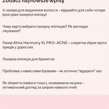
Zobacz najnowsze wpisy
4 лазери для видалення волосся – відкрийте для себе чотири
різні грані лазерної епіляції
Чому варто вибрати лазерну епіляцію? Як виглядає
лікування?
Лазер Alma Harmony XL PRO-ACNE – секретна зброя проти
прищів у дорослих
Лазерна епіляція для брюнеток
Проблема з навислими бровами – як оптично “відкрити” око
Як зберегти повіки в тонусі, незважаючи на роки –
оптимальний догляд за шкірою навколо очей