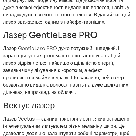
одинарну, так і подвійну емісію. Це дозволяє досягти
дуже високої ефективності видалення волосся, навіть у
випадку дуже світлого тонкого волосся. В даний час цей
лазер вважається одним з найефективніших.
Лазер GentleLase PRO
Лазер GentleLase PRO дуже потужний і швидкий, і
характеризується різноманітністю застосувань. Цей
лазер відрізняється найвищою щільністю енергії,
завдяки чому лікування є коротким, а ефект
проявляється майже відразу. Що важливо, цей лазер
бездоганно видаляє волосся навіть на дуже делікатних
ділянках, наприклад, на обличчі.
Вектус лазер
Лазер Vectus — єдиний пристрій у світі, який оснащено
інтелектуальним зчитувачем рівня меланіну шкіри. Це
дозволяє ідеально налаштувати робочі параметри, щоб