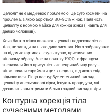
Целюліт не є медичною проблемою. Це суто косметична
проблема, з якою борються 80-90% жінок. Наявність
целюліту є нормою майже для кожної жінки (і навіть для
деяких чоловіків).
Хоча багато жінок вважають целюліт недосконалістю
тіла, не завжди на нього дивилися так. Його зображували
на відомих картинах і скульптурах, присвячених
жіночому образу. Але на початку 1900-х французи
зневажали його присутність як непривабливу рису – і
жінки почали сприймати це як недолік, від якого слід
відмовитися. Якщо вас турбує естетичний вигляд
целюліту апельсинової кірки, існують процедури, які
дозволять вам отримати більш гладкий вигляд шкіри.
Контурна корекція тіла
сучасними методами