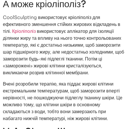
А може кріоліполіз?
CoolSculpting використовує кріоліполіз для
ефективного зменшення стійких жирових відкладень в
тілі.
Кріоліполіз
використовує аплікатор для ізоляції
ділянки жиру та впливу на нього точно контрольованих
температур, які є достатньо низькими, щоб заморозити
шар підшкірного жиру, але недостатньо холодними, щоб
заморозити будь-які підлеглі тканини. Потім ці
«заморожені» жирові клітини кристалізуються,
викликаючи розрив клітинної мембрани.
Вчені розробили терапію, яка піддає жирові клітини
екстремальним температурам, щоб заморозити вперті
нерівності, не пошкоджуючи підлеглу тканину шкіри. Це
можливо тому, що клітини шкіри в основному
складаються з води, тобто вони замерзають при
набагато нижчій температурі, ніж жирові клітини.