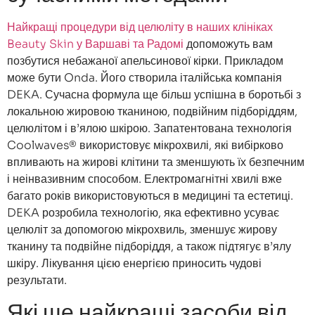
Найкращі процедури від целюліту в наших клініках
Beauty Skin у Варшаві та Радомі
допоможуть вам
позбутися небажаної апельсинової кірки. Прикладом
може бути Onda. Його створила італійська компанія
DEKA. Сучасна формула ще більш успішна в боротьбі з
локальною жировою тканиною, подвійним підборіддям,
целюлітом і в’ялою шкірою. Запатентована технологія
Coolwaves® використовує мікрохвилі, які вибірково
впливають на жирові клітини та зменшують їх безпечним
і неінвазивним способом. Електромагнітні хвилі вже
багато років використовуються в медицині та естетиці.
DEKA розробила технологію, яка ефективно усуває
целюліт за допомогою мікрохвиль, зменшує жирову
тканину та подвійне підборіддя, а також підтягує в’ялу
шкіру. Лікування цією енергією приносить чудові
результати.
Які ще найкращі засоби від