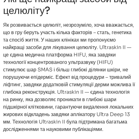
целюліту?
Як розвивається целюліт, незрозуміло, хоча вважається,
що в гру беруть участь кілька факторів – стать, генетика
та спосіб життя. У наших клініках ми пропонуємо
найкращі засоби для лікування целюліту. Ultraskin II —
це єдина медична платформа HIFU, яка завдяки
технології концентрованого ультразвуку (HIFU)
стимулює шар SMAS і більш глибокі ділянки шкіри, не
порушуючи епідерміс. Ефект від процедури – тривалий
ліфтинг, завдяки додатковій стимуляції дерми можлива її
глибока реконструкція. Ultraskin II — єдина технологія
на ринку, яка дозволяє проникати в глибокі шари
підшкірної клітковини, гарантуючи видалення локальних
жирових відкладень завдяки аплікатору Ultra Deep 13
мм. Технологія Ultraskin II була підтримана багатьма
дослідженнями та науковими публікаціями.