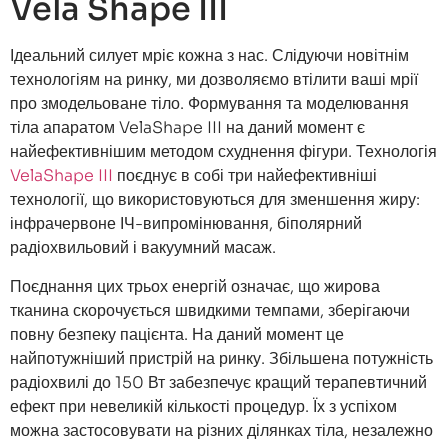
Vela Shape III
Ідеальний силует мріє кожна з нас. Слідуючи новітнім
технологіям на ринку, ми дозволяємо втілити ваші мрії
про змодельоване тіло. Формування та моделювання
тіла апаратом VelaShape III на даний момент є
найефективнішим методом схуднення фігури. Технологія
VelaShape III
поєднує в собі три найефективніші
технології, що використовуються для зменшення жиру:
інфрачервоне ІЧ-випромінювання, біполярний
радіохвильовий і вакуумний масаж.
Поєднання цих трьох енергій означає, що жирова
тканина скорочується швидкими темпами, зберігаючи
повну безпеку пацієнта. На даний момент це
найпотужніший пристрій на ринку. Збільшена потужність
радіохвилі до 150 Вт забезпечує кращий терапевтичний
ефект при невеликій кількості процедур. Їх з успіхом
можна застосовувати на різних ділянках тіла, незалежно