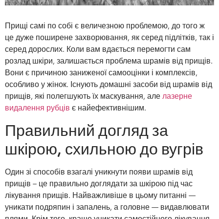
Прищі самі по собі є величезною проблемою, до того ж
це дуже поширене захворювання, як серед підлітків, так і
серед дорослих. Коли вам вдається перемогти сам
розлад шкіри, залишається проблема шрамів від прищів.
Вони є причиною заниженої самооцінки і комплексів,
особливо у жінок. Існують домашні засоби від шрамів від
прищів, які полегшують їх маскування, але
лазерне
видалення рубців
є найефективнішим.
Правильний догляд за
шкірою, схильною до вугрів
Один зі способів взагалі уникнути появи шрамів від
прищів – це правильно доглядати за шкірою під час
лікування прищів. Найважливіше в цьому питанні —
уникати подряпин і запалень, а головне — видавлювати
плями. Крім того, краще уникати самостійного лікування