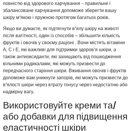
повністю від здорового харчування –
правильне і
збалансоване харчування допоможе зберегти вашу
шкіру м’якою і пружною протягом багатьох років.
Якщо ви думаєте, як підтягнути в’ялу шкіру на животі
після вагітності, один із способів – збільшити кількість
фруктів і овочів у своєму раціоні
. Вони містять вітаміни
А, С і Е, які важливі для підтримки здоров’я шкіри, а
також антиоксиданти, які захищають від пошкодження
вільними радикалами, які можуть призвести до
передчасного старіння шкіри.
Вживання овочів і фруктів
допоможе вам уникнути запорів, які можуть призвести до
в’ялості шкіри через втрату тонусу через недостатню або
надмірну вагу.
Використовуйте креми та/
або добавки для підвищення
еластичності шкіри