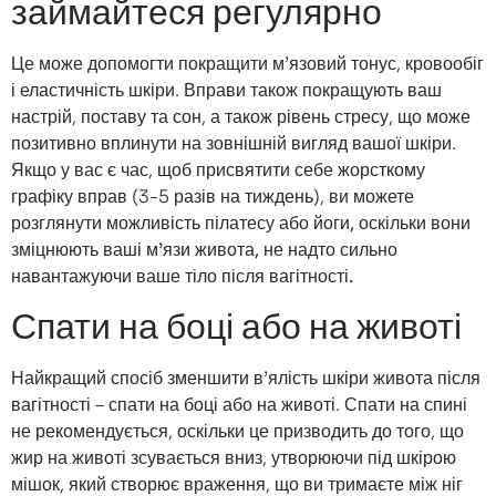
займайтеся регулярно
Це може допомогти покращити м’язовий тонус, кровообіг
і еластичність шкіри. Вправи також покращують ваш
настрій, поставу та сон, а також рівень стресу, що може
позитивно вплинути на зовнішній вигляд вашої шкіри.
Якщо у вас є час, щоб присвятити себе жорсткому
графіку вправ (3-5 разів на тиждень),
ви можете
розглянути можливість пілатесу або йоги, оскільки вони
зміцнюють ваші м’язи живота, не надто сильно
навантажуючи ваше тіло після вагітності.
Спати на боці або на животі
Найкращий спосіб зменшити в’ялість шкіри живота після
вагітності – спати на боці або на животі. Спати на спині
не рекомендується, оскільки це призводить до того, що
жир на животі зсувається вниз, утворюючи під шкірою
мішок, який створює враження, що ви тримаєте між ніг