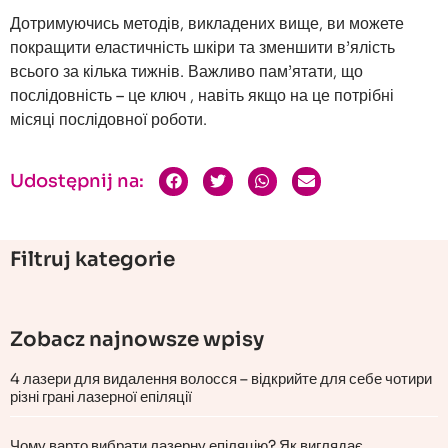
Дотримуючись методів, викладених вище, ви можете
покращити еластичність шкіри та зменшити в’ялість
всього за кілька тижнів. Важливо пам’ятати, що
послідовність – це ключ
, навіть якщо на це потрібні
місяці послідовної роботи.
Udostępnij na:
Filtruj kategorie
Zobacz najnowsze wpisy
4 лазери для видалення волосся – відкрийте для себе чотири
різні грані лазерної епіляції
Чому варто вибрати лазерну епіляцію? Як виглядає