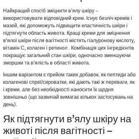
Найкращий спосіб зміцнити в’ялу шкіру –
використовувати відповідний крем. Існує безліч кремів і
мазей, які допоможуть підвищити еластичність шкіри і
підтягнути область живота.
Кращі креми для зміцнення
в’ялої шкіри після вагітності містять гіалуронову кислоту,
вітамін С, колаген і ретинол
. Комбінація цих інгредієнтів
покращує загальний стан шкіри, одночасно зменшуючи
зморшки та в’ялість в області живота.
Іншим варіантом є прийом таких добавок, як пептиди або
колагенові спреї/сироватки, які дають такі ж переваги, як
і креми, але без необхідності наносити їх щодня
зовнішньо (що зазвичай вимагає кількох застосувань на
день).
Як підтягнути в’ялу шкіру на
животі після вагітності –