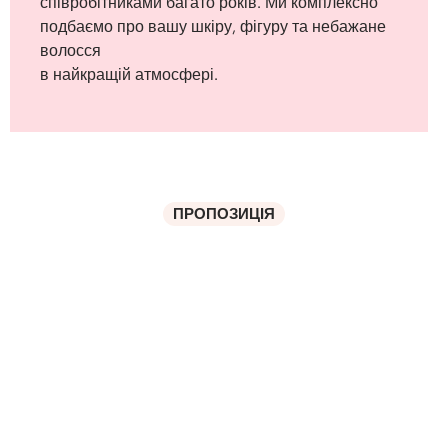
співробітниками багато років. Ми комплексно
подбаємо про вашу шкіру, фігуру та небажане
волосся
в найкращій атмосфері.
ПРОПОЗИЦІЯ
Дізнайтеся про всі
наші процедури для
обличчя