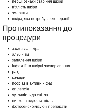
перші ознаки старіння шкіри
в’ялість шкіри
зморшки
шкіра, яка потребує регенерації
Протипоказання до
процедури
засмагла шкіра
альбінізм
запалення шкіри
інфекції та шкірні захворювання
рак,
келоїди
псоріаз в активній фазі
епілепсія
чутливість до світла
ниркова недостатність
фотосенсибілізуючі препарати