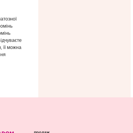
атозної
ромінь
омінь
відчуваєте
, її можна
ння
продаж