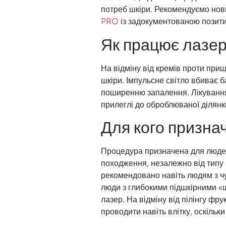
потреб шкіри. Рекомендуємо нов
PRO
із задокументованою позити
Як працює лаз
На відміну від кремів проти при
шкіри. Імпульсне світло вбиває 
поширенню запалення. Лікування
прилеглі до оброблюваної ділянк
Для кого призна
Процедура призначена для людей 
походження, незалежно від типу ш
рекомендовано навіть людям з ч
люди з глибокими підшкірними «
лазер. На відміну від пілінгу ф
проводити навіть влітку, оскільк