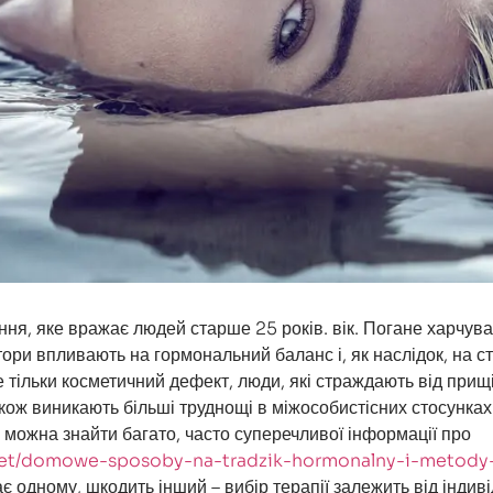
ння, яке вражає людей старше 25 років. вік. Погане харчува
тори впливають на гормональний баланс і, як наслідок, на ст
 тільки косметичний дефект, люди, які страждають від прищі
акож виникають більші труднощі в міжособистісних стосунках
можна знайти багато, часто суперечливої інформації про
y.net/domowe-sposoby-na-tradzik-hormonalny-i-metody
є одному, шкодить інший – вибір терапії залежить від індив