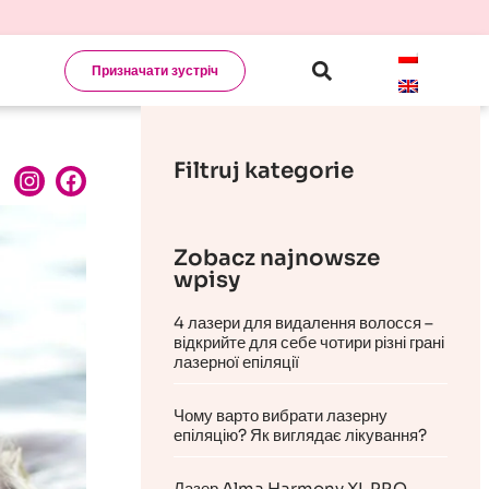
Призначати зустріч
Filtruj kategorie
Zobacz najnowsze
wpisy
4 лазери для видалення волосся –
відкрийте для себе чотири різні грані
лазерної епіляції
Чому варто вибрати лазерну
епіляцію? Як виглядає лікування?
Лазер Alma Harmony XL PRO-