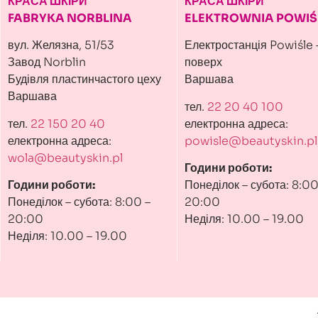
КРАСА ШКІРИ
КРАСА ШКІРИ
FABRYKA NORBLINA
ELEKTROWNIA POWIŚ
вул. Желязна, 51/53
Електростанція Powiśle 
Завод Norblin
поверх
Будівля пластинчастого цеху
Варшава
Варшава
тел.
22 20 40 100
тел.
22 150 20 40
електронна адреса:
електронна адреса:
powisle@beautyskin.pl
wola@beautyskin.pl
Години роботи:
Години роботи:
Понеділок – субота: 8:00
Понеділок – субота: 8:00 –
20:00
20:00
Неділя: 10.00 – 19.00
Неділя: 10.00 – 19.00