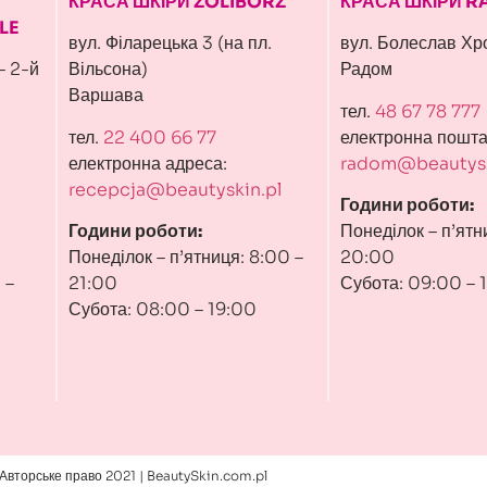
КРАСА ШКІРИ ŻOLIBORZ
КРАСА ШКІРИ 
LE
вул. Філарецька 3 (на пл.
вул. Болеслав Хр
– 2-й
Вільсона)
Радом
Варшава
тел.
48 67 78 777
тел.
22 400 66 77
електронна пошта
електронна адреса:
radom@beautysk
recepcja@beautyskin.pl
Години роботи:
Години роботи:
Понеділок – п’ятн
Понеділок – п’ятниця: 8:00 –
20:00
 –
21:00
Субота: 09:00 – 
Субота: 08:00 – 19:00
Авторське право 2021 | BeautySkin.com.pl