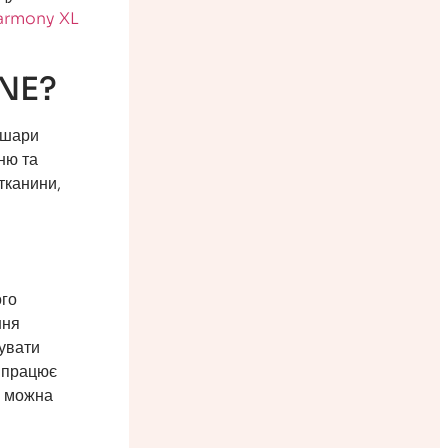
Harmony XL
CNE?
 шари
ню та
тканини,
го
ння
увати
е працює
я можна