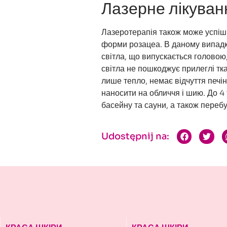
Лазерне лікуван
Лазеротерапія також може успіш
форми розацеа. В даному випад
світла, що випускається головою
світла не пошкоджує прилеглі тк
лише тепло, немає відчуття печі
наносити на обличчя і шию. До 4
басейну та сауни, а також перебу
Udostępnij na: