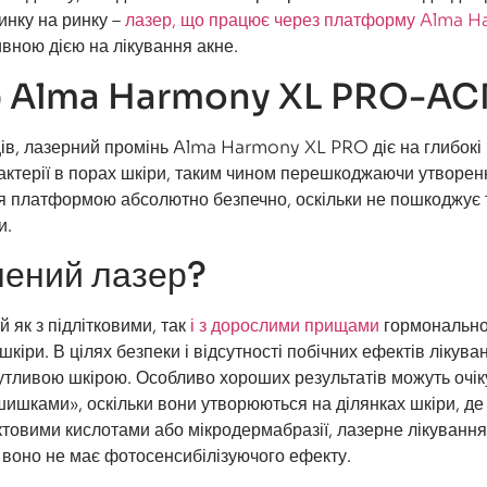
инку на ринку –
лазер, що працює через платформу Alma 
вною дією на лікування акне.
ер Alma Harmony XL PRO-A
щів, лазерний промінь Alma Harmony XL PRO діє на глибокі
бактерії в порах шкіри, таким чином перешкоджаючи утворен
 платформою абсолютно безпечно, оскільки не пошкоджує 
и.
чений лазер?
як з підлітковими, так
і з дорослими прищами
гормонально
кіри. В цілях безпеки і відсутності побічних ефектів лікува
утливою шкірою. Особливо хороших результатів можуть очік
шишками», оскільки вони утворюються на ділянках шкіри, д
руктовими кислотами або мікродермабразії, лазерне лікуванн
и воно не має фотосенсибілізуючого ефекту.