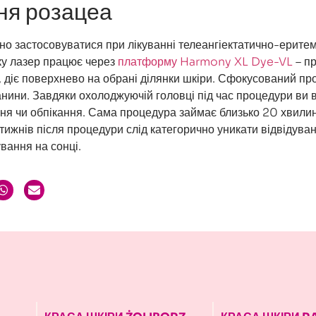
ня розацеа
но застосовуватися при лікуванні телеангіектатично-еритем
ку лазер працює через
платформу Harmony XL Dye-VL
– п
, діє поверхнево на обрані ділянки шкіри. Сфокусований пр
анини. Завдяки охолоджуючій головці під час процедури ви 
ння чи обпікання. Сама процедура займає близько 20 хвилин
 тижнів після процедури слід категорично уникати відвідува
вання на сонці.