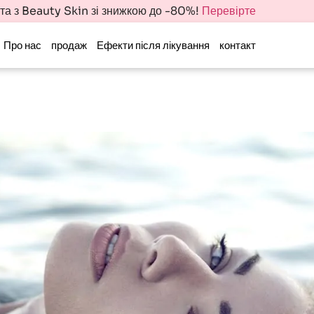
іта з Beauty Skin зі знижкою до -80%!
Перевірте
Про нас
продаж
Ефекти після лікування
контакт