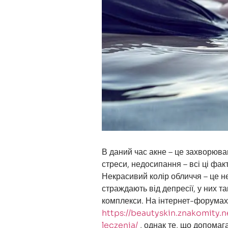
В даний час акне – це захворюва
стреси, недосипання – всі ці фак
Некрасивий колір обличчя – це не
страждають від депресії, у них т
комплекси. На інтернет-форумах 
https://beautyskin.znakomit
leczenia/
, однак те, що допомага