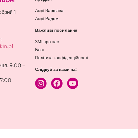
RADOM
Акції Варшава
обрий 1
Акції Радом
Важливі посилання
:
ЗМІ про нас
in.pl
Блог
Політика конфіденційності
иця: 9:00 –
Слідкуй за нами на:
17:00