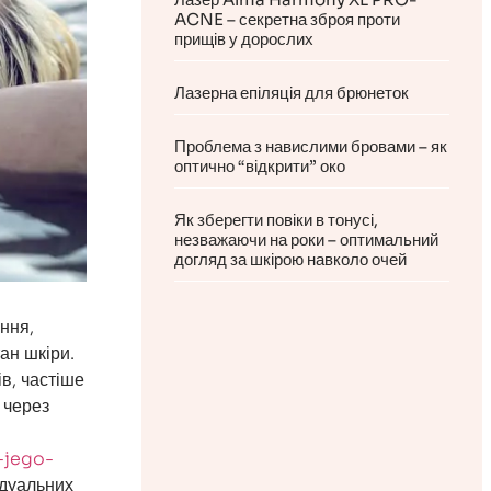
ACNE – секретна зброя проти
прищів у дорослих
Лазерна епіляція для брюнеток
Проблема з навислими бровами – як
оптично “відкрити” око
Як зберегти повіки в тонусі,
незважаючи на роки – оптимальний
догляд за шкірою навколо очей
ння,
ан шкіри.
в, частіше
 через
-jego-
ідуальних