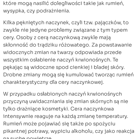
które mogą nasilić dolegliwości takie jak rumień,
wysypka, czy podrażnienia.
Kilka pękniętych naczynek, czyli tzw. pajączków, to
zwykle nie jedyne problemy związane z tym typem
cery. Osoby z cerą naczynkową zwykle mają
skłonność do trądziku różowatego. Za powstawanie
widocznych zmian na twarzy odpowiada przede
wszystkim osłabienie naczyń krwionośnych. Te
pękając są widoczne spod cienkiej i bladej skóry.
Drobne zmiany mogą się kumulować tworząc rumień
charakterystyczny dla cery naczynkowej.
W przypadku osłabionych naczyń krwionośnych
przyczyną uwidaczniania się zmian skórnych są nie
tylko drażniące kosmetyki. Cera naczynkowa
intensywnie reaguje na każdą zmianę temperatury.
Rumień może pojawiać się także po spożyciu
pikantnej potrawy, wypiciu alkoholu, czy jako reakcja
na suche powietrze.