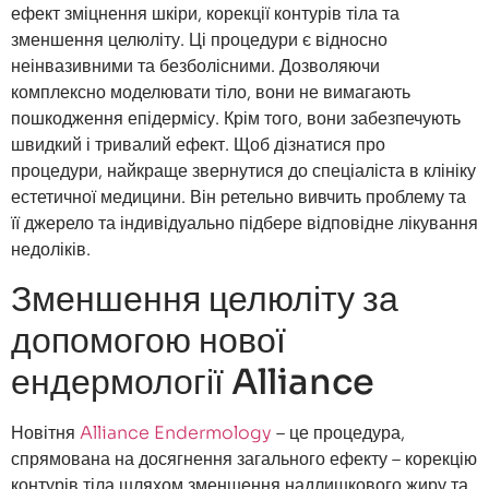
ефект зміцнення шкіри, корекції контурів тіла та
зменшення целюліту. Ці процедури є відносно
неінвазивними та безболісними. Дозволяючи
комплексно моделювати тіло, вони не вимагають
пошкодження епідермісу. Крім того, вони забезпечують
швидкий і тривалий ефект. Щоб дізнатися про
процедури, найкраще звернутися до спеціаліста в клініку
естетичної медицини. Він ретельно вивчить проблему та
її джерело та індивідуально підбере відповідне лікування
недоліків.
Зменшення целюліту за
допомогою нової
ендермології Alliance
Новітня
Alliance Endermology
– це процедура,
спрямована на досягнення загального ефекту – корекцію
контурів тіла шляхом зменшення надлишкового жиру та