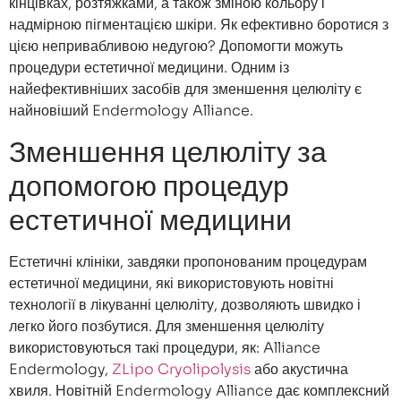
кінцівках, розтяжками, а також зміною кольору і
надмірною пігментацією шкіри. Як ефективно боротися з
цією непривабливою недугою? Допомогти можуть
процедури естетичної медицини. Одним із
найефективніших засобів для зменшення целюліту є
найновіший Endermology Alliance.
Зменшення целюліту за
допомогою процедур
естетичної медицини
Естетичні клініки, завдяки пропонованим процедурам
естетичної медицини, які використовують новітні
технології в лікуванні целюліту, дозволяють швидко і
легко його позбутися. Для зменшення целюліту
використовуються такі процедури, як: Alliance
Endermology,
ZLipo Cryolipolysis
або акустична
хвиля. Новітній Endermology Alliance дає комплексний