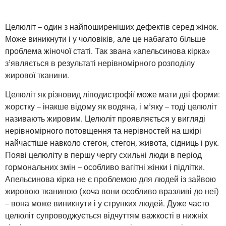
Целюліт – один з найпоширеніших дефектів серед жінок.
Може виникнути і у чоловіків, але це набагато більше
проблема жіночої статі. Так звана «апельсинова кірка»
з’являється в результаті нерівномірного розподілу
жирової тканини.
Целюліт як різновид ліподистрофії може мати дві форми:
жорстку – інакше відому як водяна, і м’яку – тоді целюліт
називають жировим. Целюліт проявляється у вигляді
нерівномірного потовщення та нерівностей на шкірі
найчастіше навколо стегон, стегон, живота, сідниць і рук.
Появі целюліту в першу чергу схильні люди в період
гормональних змін – особливо вагітні жінки і підлітки.
Апельсинова кірка не є проблемою для людей із зайвою
жировою тканиною (хоча вони особливо вразливі до неї)
– вона може виникнути і у струнких людей. Дуже часто
целюліт супроводжується відчуттям важкості в нижніх