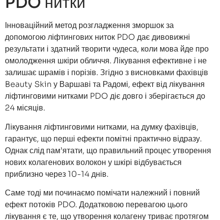
PDO нитки
Інноваційний метод розгладження зморшок за
допомогою ліфтингових ниток PDO дає дивовижні
результати і здатний творити чудеса, коли мова йде про
омолодження шкіри обличчя. Лікування ефективне і не
залишає шрамів і порізів. Згідно з висновками фахівців
Beauty Skin у Варшаві та Радомі, ефект від лікування
ліфтинговими нитками PDO діє довго і зберігається до
24 місяців.
Лікування ліфтинговими нитками, на думку фахівців,
гарантує, що перші ефекти помітні практично відразу.
Однак слід пам’ятати, що правильний процес утворення
нових колагенових волокон у шкірі відбувається
приблизно через 10-14 днів.
Саме тоді ми починаємо помічати належний і повний
ефект потоків PDO. Додатковою перевагою цього
лікування є те, що утворення колагену триває протягом