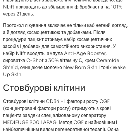
NLift призводить до збільшення фібробластів на 101%
через 21 день.
Протокол лікування включає не тільки кабінетний догляд,
а й догляд космоцевтикою та добавками. Після
процедури пацієнт отримує набір космецевтичних
засобів і добавок для самостійного використання. У
набір Nlift входять: ампула Anti-Age Booster,
сироватка C-Shot з 30% вітаміну С, крем Ceramide
Shield, очищаюче молочко New Born Skin і тонік Wake
Up Skin.
Стовбурові клітини
Стовбурові клітини CD34 + і фактори росту CGF
(концентровані фактори росту) отримують з крові
пацієнта завдяки спеціалізованому сепаратору
MEDIFUGE 200 і APAG. Метод CGF є найновішим і
найбезпечнішим видом регенеративної терапії. Одна