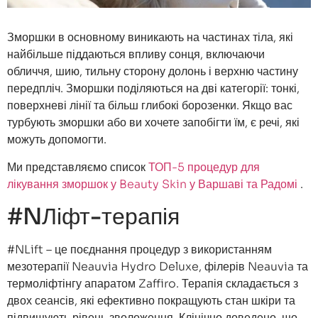
Зморшки в основному виникають на частинах тіла, які
найбільше піддаються впливу сонця, включаючи
обличчя, шию, тильну сторону долонь і верхню частину
передпліч. Зморшки поділяються на дві категорії: тонкі,
поверхневі лінії та більш глибокі борозенки. Якщо вас
турбують зморшки або ви хочете запобігти їм, є речі, які
можуть допомогти.
Ми представляємо список
ТОП-5 процедур для
лікування зморшок у Beauty Skin у Варшаві та Радомі
.
#NЛіфт-терапія
#NLift – це поєднання процедур з використанням
мезотерапії Neauvia Hydro Deluxe, філерів Neauvia та
термоліфтінгу апаратом Zaffiro. Терапія складається з
двох сеансів, які ефективно покращують стан шкіри та
підвищують рівень зволоження. Клінічно доведено, що