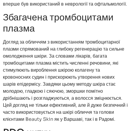
вперше був використаний в неврології та офтальмології.
Збагачена тромбоцитами
плазма
Догляд за обличчям з використанням тромбоцитарної
плазми спрямований на глибоку регенерацію та сильне
омолодження шкіри. За словами лікарів, багата
тромбоцитами плазма містить численні речовини, які
стимулюють вироблення шкірою колагену та
кровоносних судин і прискорюють утворення нових
шарів епідермісу. Завдяки цьому методу шкіра стає
молодою, гладкою і сяючою, зморшки помітно
дрібнішають і розгладжуються, а волосся зміцнюється.
Цей догляд не тільки ефективний, але й дуже безпечний і
часто використовується на шкірі обличчя та голови
клієнтами Beauty Skin як у Варшаві, так і в Радомі.