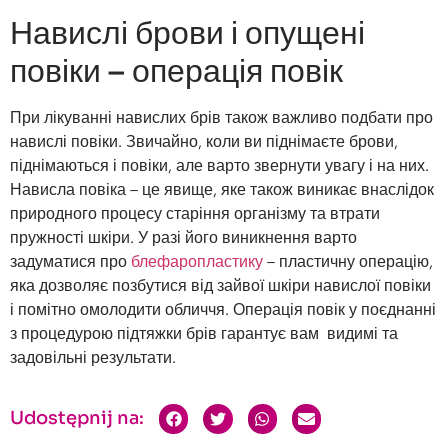
Навислі брови і опущені
повіки – операція повік
При лікуванні навислих брів також важливо подбати про
навислі повіки. Звичайно, коли ви піднімаєте брови,
піднімаються і повіки, але варто звернути увагу і на них.
Нависла повіка – це явище, яке також виникає внаслідок
природного процесу старіння організму та втрати
пружності шкіри. У разі його виникнення варто
задуматися про
блефаропластику
– пластичну операцію,
яка дозволяє позбутися від зайвої шкіри навислої повіки
і помітно омолодити обличчя. Операція повік у поєднанні
з процедурою підтяжки брів гарантує вам видимі та
задовільні результати.
Udostępnij na: