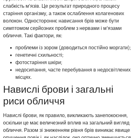
слабкість м’язів. Це результат природного процесу
старіння організму, а також ослаблення колагенових
волокон. Одностороннє нависання брів може бути
симптомом серйозних проблем з нервами і м’язами
обличчя. Такі фактори, як:
проблеми із зором (доводиться постійно моргати);
генетичні схильності;
фотостаріння шкіри;
недосипання, часте перебування в недосвітлених
місцях.
Навислі брови і загальні
риси обличчя
Навислі брови, як правило, викликають занепокоєння,
оскільки це має величезний вплив на загальний вигляд
обличчя. Разом зі зниженням рівня брів виникає явище
опущення повік і, як наслідок, око оптично зменшується,