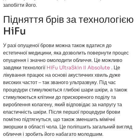
запобігти його.
Підняття брів за технологією
HiFu
У разі опущеної брови можна також вдатися до
естетичної медицини, яка дозволить повернути процес
опущення і значно омолодити обличчя. Це можливо
завдяки технології
HiFu UltraSkin II Absolute
. Це
лікування працює на основі акустичних хвиль дуже
високих частот – так званого ультразвуку. Під час
процедури стимулюються глибокі шари шкіри, а також
стимулюються клітини до прискореного поділу та
вироблення колагену, який відповідає за напругу та
еластичність шкіри. Після першої процедури брови
помітно підтягнуться, що також зменшить мімічні
зморшки в області чола. Це поліпшить загальний вигляд
обличчя і зробить його набагато молодшим.