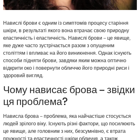
Навислі брови є одним із симптомів процесу старіння
шкіри, в результаті якого вона втрачає свою природну
еластичність і еластичність. Навислі брови – це явище,
яке дуже часто зустрічається разом з опущеним
століттям і впливає на його виникнення. Однак існують
способи підняти брови, завдяки яким можна оптично
відкрити око і повернути обличчю його природні риси і
здоровий вигляд.
Чому нависає брова – звідки
ця проблема?
Нависла брова – проблема, яка найчастіше стосується
людей зрілого віку. Існують різні фактори, що посилюють
це явище, але головним з них, безсумнівно, є втрата
пружності та еластичності шкіри обличчя, а також