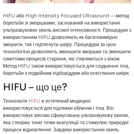
HIFU або High Intensity Focused Ultrasound — метод
боротьби зі зморшками, заснований на використанні
ультразвукових хвиль високої інтенсивності. Процедури з
використанням HIFU дозволяють як багатовимірно
зміцнити, так і підтягнути шкіру. Процедури за цією
технологією дозволяють зменшити зморшки та зменшити
симптоми процесів старіння, які з’являються з віком.
Метод HIFU також використовується для схуднення тіла,
боротьби з подвійним підборіддям або освітлення шкіри.
HIFU – що це?
Технологія
HIFU
в естетичній медицині
використовується для підтяжки обличчя і тіла. Він
використовує високо сфокусовану ультразвукову хвилю,
яка створює тонкі точки коагуляції та стимулює природні
процеси відновлення. Завдяки використанню хвиль