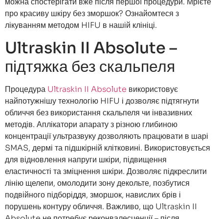
можна спостерігати вже після першої процедури. Мрієте
про красиву шкіру без зморшок? Ознайомтеся з
лікуванням методом HIFU в нашій клініці.
Ultraskin II Absolute –
підтяжка без скальпеля
Процедура
Ultraskin II Absolute
використовує
найпотужнішу технологію HIFU і дозволяє підтягнути
обличчя без використання скальпеля чи інвазивних
методів. Аплікатори апарату з різною глибиною
концентрації ультразвуку дозволяють працювати в шарі
SMAS, дермі та підшкірній клітковині. Використовується
для відновлення напруги шкіри, підвищення
еластичності та зміцнення шкіри. Дозволяє підкреслити
лінію щелепи, омолодити зону декольте, позбутися
подвійного підборіддя, зморшок, навислих брів і
порушень контуру обличчя. Важливо, що Ultraskin II
Absolute не потребує реконвалесценції – після