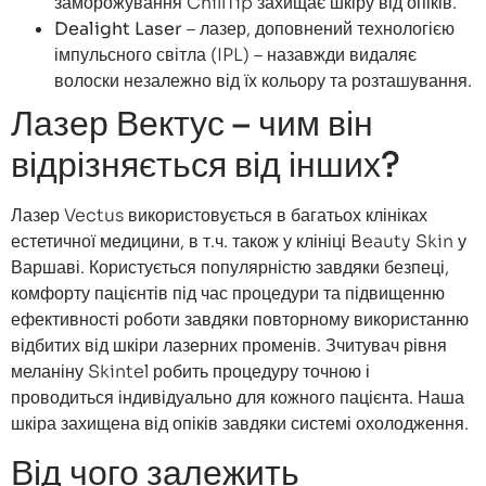
заморожування ChillTip захищає шкіру від опіків.
Dealight Laser
– лазер, доповнений технологією
імпульсного світла (IPL) – назавжди видаляє
волоски незалежно від їх кольору та розташування.
Лазер Вектус – чим він
відрізняється від інших?
Лазер Vectus використовується в багатьох клініках
естетичної медицини, в т.ч. також у клініці Beauty Skin у
Варшаві. Користується популярністю завдяки безпеці,
комфорту пацієнтів під час процедури та підвищенню
ефективності роботи завдяки повторному використанню
відбитих від шкіри лазерних променів. Зчитувач рівня
меланіну Skintel робить процедуру точною і
проводиться індивідуально для кожного пацієнта. Наша
шкіра захищена від опіків завдяки системі охолодження.
Від чого залежить