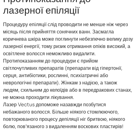
лазерної епіляції
Процедуру епіляції слід проводити не менше ніж через
місяць після прийняття сонячних ванн. Засмагла
коричнева шкіра може поглинути небезпечно велику дозу
лазерної енергії, тому ризик отримання опіків високий, а
освітлене волосся неможливо видалити.
Протипоказанням до процедури є прийом
світлочутливих препаратів (препарати від гіпертонії,
серця, антибіотики, рослинні, психіатричні або
неврологічні препарати). Жінкам з надією, а також
людям, схильним до келоїдів або в передракових станах,
не можна проходити лікування.
Лазер Vectus допоможе назавжди позбутися
небажаного волосся. Більше ніякого стомлюючого,
повторюваного процесу депіляції ніг бритвою, ніякого
болю, пов’язаного з видаленням воскових пластирів!