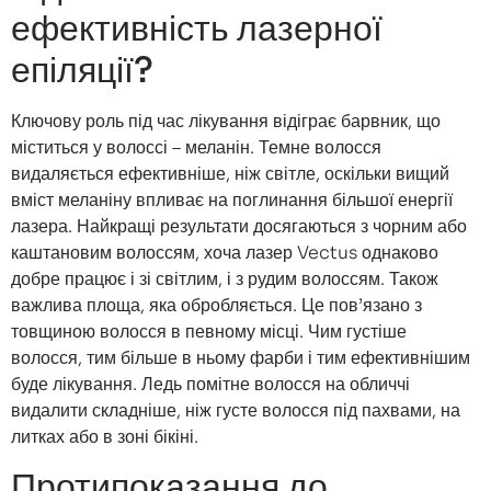
ефективність лазерної
епіляції?
Ключову роль під час лікування відіграє барвник, що
міститься у волоссі – меланін. Темне волосся
видаляється ефективніше, ніж світле, оскільки вищий
вміст меланіну впливає на поглинання більшої енергії
лазера. Найкращі результати досягаються з чорним або
каштановим волоссям, хоча лазер Vectus однаково
добре працює і зі світлим, і з рудим волоссям. Також
важлива площа, яка обробляється. Це пов’язано з
товщиною волосся в певному місці. Чим густіше
волосся, тим більше в ньому фарби і тим ефективнішим
буде лікування. Ледь помітне волосся на обличчі
видалити складніше, ніж густе волосся під пахвами, на
литках або в зоні бікіні.
Протипоказання до