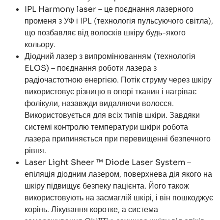
IPL Harmony laser
– це поєднання лазерного
променя з УФ і IPL (технологія пульсуючого світла),
що позбавляє від волосків шкіру будь-якого
кольору.
Діодний лазер з випромінюванням
(технологія
ELOS)
– поєднання роботи лазера з
радіочастотною енергією. Потік струму через шкіру
використовує різницю в опорі тканин і нагріває
фолікули, назавжди видаляючи волосся.
Використовується для всіх типів шкіри. Завдяки
системі контролю температури шкіри робота
лазера припиняється при перевищенні безпечного
рівня.
Laser Light Sheer ™ Diode Laser System
–
епіляція діодним лазером, поверхнева дія якого на
шкіру підвищує безпеку пацієнта. Його також
використовують на засмаглій шкірі, і він пошкоджує
корінь. Лікування коротке, а система